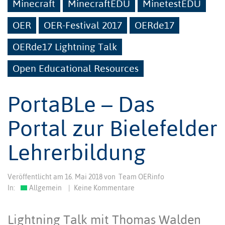
Minecraft
MinecraftEDU
MinetestEDU
OER
OER-Festival 2017
OERde17
OERde17 Lightning Talk
Open Educational Resources
PortaBLe – Das
Portal zur Bielefelder
Lehrerbildung
Veröffentlicht am
16. Mai 2018
von
Team OERinfo
In:
Allgemein
|
Keine Kommentare
Lightning Talk mit Thomas Walden