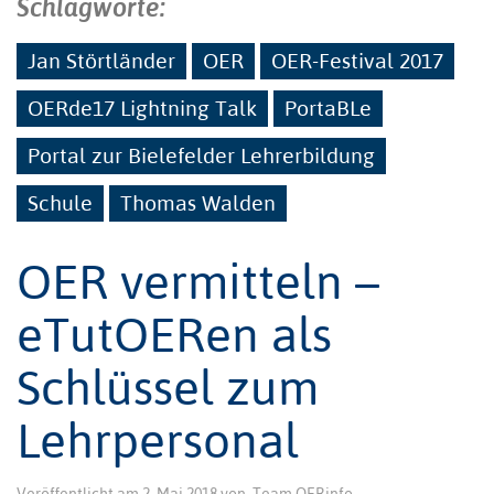
Schlagworte:
Jan Störtländer
OER
OER-Festival 2017
OERde17 Lightning Talk
PortaBLe
Portal zur Bielefelder Lehrerbildung
Schule
Thomas Walden
OER vermitteln –
eTutOERen als
Schlüssel zum
Lehrpersonal