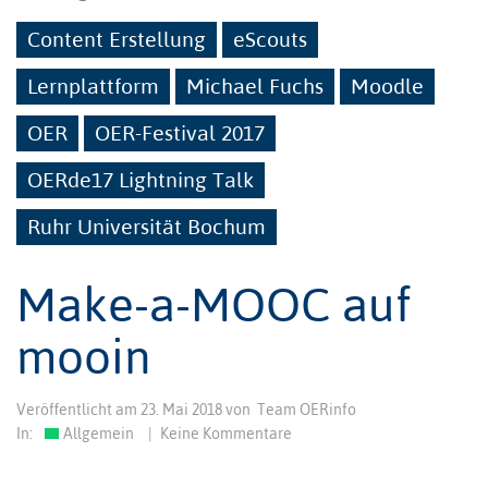
Content Erstellung
eScouts
Lernplattform
Michael Fuchs
Moodle
OER
OER-Festival 2017
OERde17 Lightning Talk
Ruhr Universität Bochum
Make-a-MOOC auf
mooin
Veröffentlicht am
23. Mai 2018
von
Team OERinfo
In:
Allgemein
|
Keine Kommentare