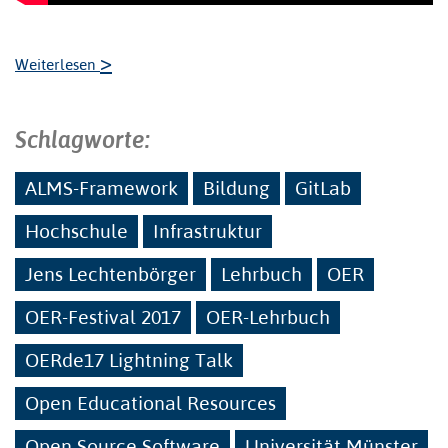
>
Weiterlesen
Schlagworte:
ALMS-Framework
Bildung
GitLab
Hochschule
Infrastruktur
Jens Lechtenbörger
Lehrbuch
OER
OER-Festival 2017
OER-Lehrbuch
OERde17 Lightning Talk
Open Educational Resources
Open Source Software
Universität Münster