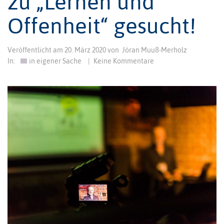
zu „Lernen und
Offenheit“ gesucht!
Veröffentlicht am
20. März 2020
von
Jöran Muuß-Merholz
In:
in eigener Sache
|
Keine Kommentare