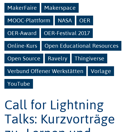
MakerFaire
Makerspace
MOOC-Plattform
NASA
OER
OER-Award
OER-Festival 2017
Online-Kurs
Open Educational Resources
Open Source
Ravelry
Thingiverse
Verbund Offener Werkstätten
Vorlage
YouTube
Call for Lightning
Talks: Kurzvorträge