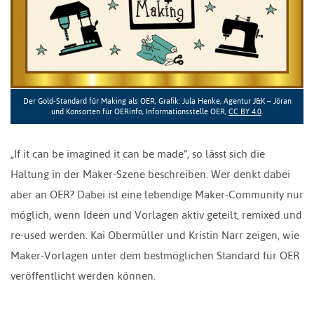
Der Gold-Standard für Making als OER, Grafik: Jula Henke, Agentur J&K – Jöran
und Konsorten für OERinfo, Informationsstelle OER,
CC BY 4.0
.
„If it can be imagined it can be made“, so lässt sich die
Haltung in der Maker-Szene beschreiben. Wer denkt dabei
aber an OER? Dabei ist eine lebendige Maker-Community nur
möglich, wenn Ideen und Vorlagen aktiv geteilt, remixed und
re-used werden. Kai Obermüller und Kristin Narr zeigen, wie
Maker-Vorlagen unter dem bestmöglichen Standard für OER
veröffentlicht werden können.