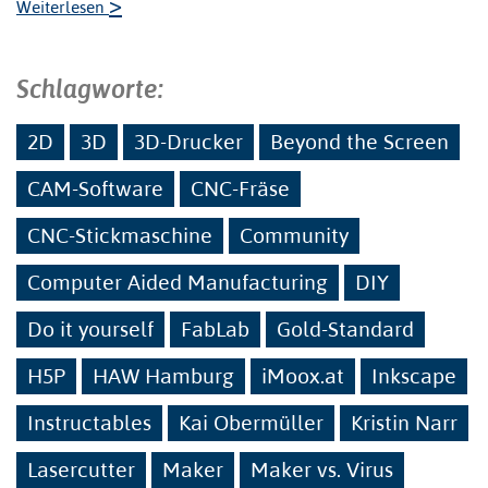
>
Weiterlesen
Schlagworte:
2D
3D
3D-Drucker
Beyond the Screen
CAM-Software
CNC-Fräse
CNC-Stickmaschine
Community
Computer Aided Manufacturing
DIY
Do it yourself
FabLab
Gold-Standard
H5P
HAW Hamburg
iMoox.at
Inkscape
Instructables
Kai Obermüller
Kristin Narr
Lasercutter
Maker
Maker vs. Virus