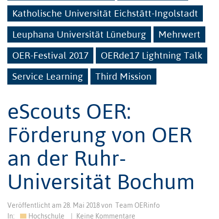
Katholische Universität Eichstätt-Ingolstadt
Leuphana Universität Lüneburg
Mehrwert
OER-Festival 2017
OERde17 Lightning Talk
Service Learning
Third Mission
eScouts OER:
Förderung von OER
an der Ruhr-
Universität Bochum
Veröffentlicht am
28. Mai 2018
von
Team OERinfo
In:
Hochschule
|
Keine Kommentare