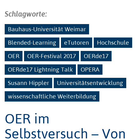
Schlagworte:
Bauhaus-Universität Weimar
Blended-Learning
eTutoren
Hochschule
OER
OER-Festival 2017
OERde17
OERde17 Lightning Talk
OPERA
Susann Hippler
Universitätsentwicklung
wissenschaftliche Weiterbildung
OER im
Selbstversuch – Von