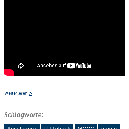
>
Weiterlesen
Schlagworte:
Anja Lorenz
FH Lübeck
MOOC
mooin