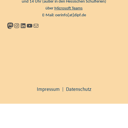
und 14 Uhr (außer in den Hessischen Schulferien)
über
Microsoft Teams
E-Mail:
oerinfo[at]dipf.de
Mastodon
Instagram
LinkedIn
YouTube
Newsletter
Impressum
|
Datenschutz