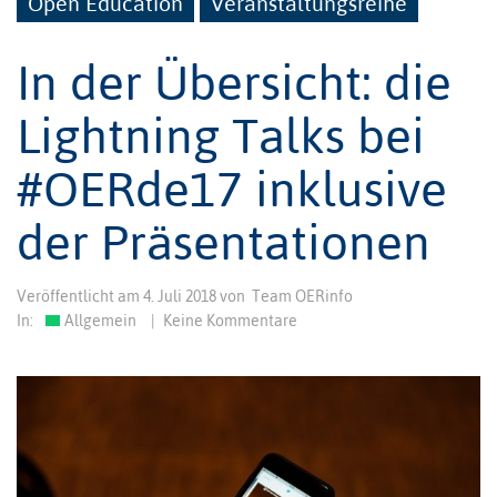
Open Education
Veranstaltungsreihe
In der Übersicht: die
Lightning Talks bei
#OERde17 inklusive
der Präsentationen
Veröffentlicht am
4. Juli 2018
von
Team OERinfo
In:
Allgemein
|
Keine Kommentare