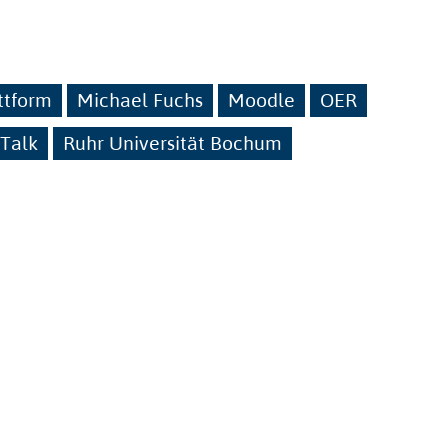
ttform
Michael Fuchs
Moodle
OER
 Talk
Ruhr Universität Bochum