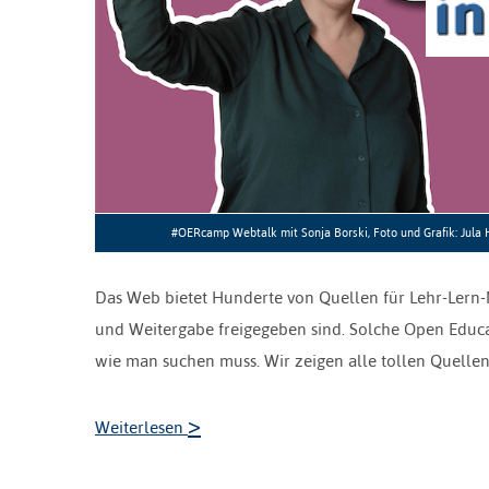
#OERcamp Webtalk mit Sonja Borski, Foto und Grafik: Jula 
Das Web bietet Hunderte von Quellen für Lehr-Lern-M
und Weitergabe freigegeben sind. Solche Open Educa
wie man suchen muss. Wir zeigen alle tollen Quelle
>
Weiterlesen