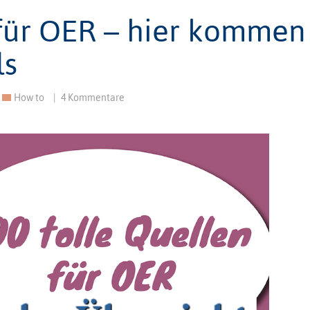
 für OER – hier kommen
ls
How to
|
4 Kommentare