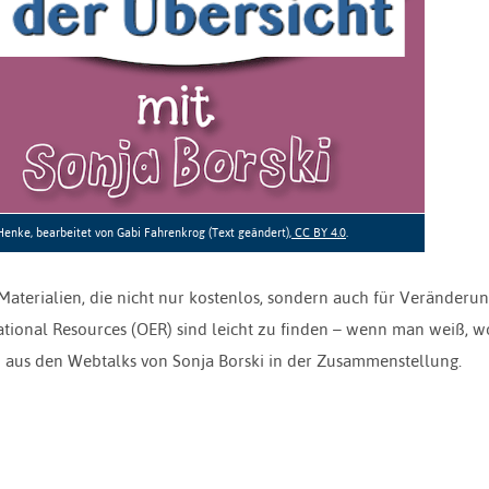
Henke, bearbeitet von Gabi Fahrenkrog (Text geändert),
CC BY 4.0
.
aterialien, die nicht nur kostenlos, sondern auch für Veränderu
tional Resources (OER) sind leicht zu finden – wenn man weiß, 
n aus den Webtalks von Sonja Borski in der Zusammenstellung.