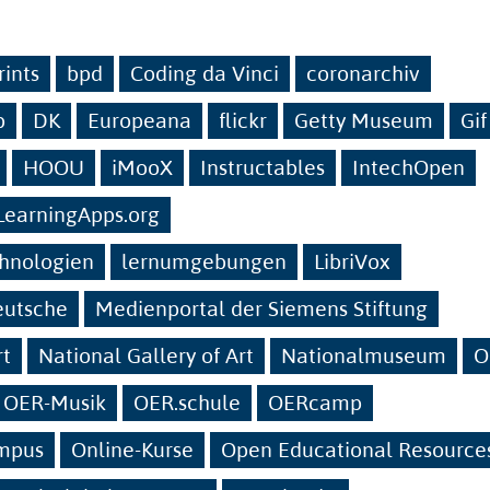
ints
bpd
Coding da Vinci
coronarchiv
b
DK
Europeana
flickr
Getty Museum
Gif
HOOU
iMooX
Instructables
IntechOpen
LearningApps.org
chnologien
lernumgebungen
LibriVox
eutsche
Medienportal der Siemens Stiftung
rt
National Gallery of Art
Nationalmuseum
O
OER-Musik
OER.schule
OERcamp
mpus
Online-Kurse
Open Educational Resource