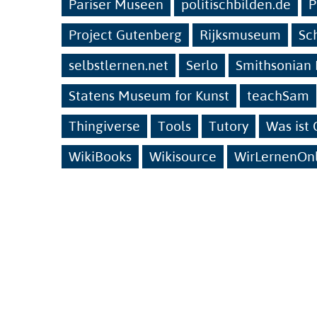
Pariser Museen
politischbilden.de
P
Project Gutenberg
Rijksmuseum
Sc
selbstlernen.net
Serlo
Smithsonian I
Statens Museum for Kunst
teachSam
Thingiverse
Tools
Tutory
Was ist
WikiBooks
Wikisource
WirLernenOn