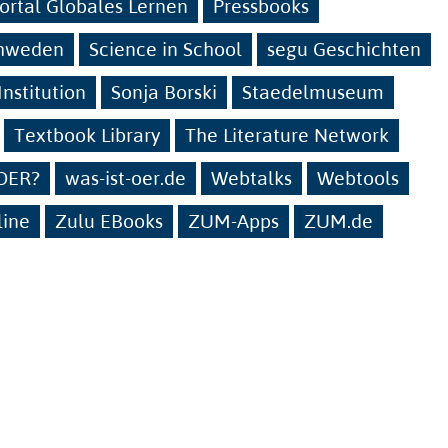
ortal Globales Lernen
Pressbooks
hweden
Science in School
segu Geschichten
nstitution
Sonja Borski
Staedelmuseum
Textbook Library
The Literature Network
 OER?
was-ist-oer.de
Webtalks
Webtools
line
Zulu EBooks
ZUM-Apps
ZUM.de