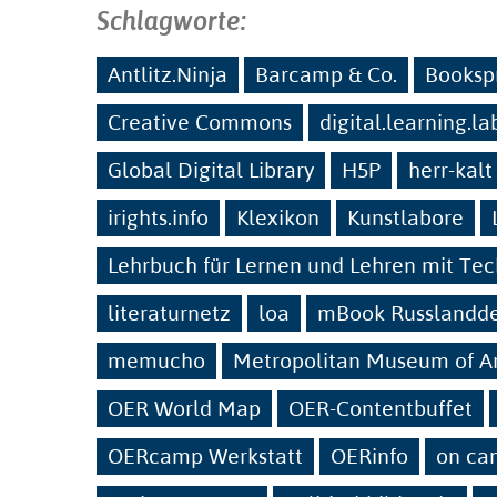
Schlagworte:
Antlitz.Ninja
Barcamp & Co.
Bookspr
Creative Commons
digital.learning.la
Global Digital Library
H5P
herr-kalt
irights.info
Klexikon
Kunstlabore
Lehrbuch für Lernen und Lehren mit Te
literaturnetz
loa
mBook Russlandd
memucho
Metropolitan Museum of A
OER World Map
OER-Contentbuffet
OERcamp Werkstatt
OERinfo
on ca