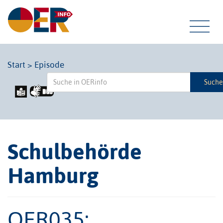
Tog
Start
>
Episode
Such
navi
Schulbehörde
Hamburg
OER035: