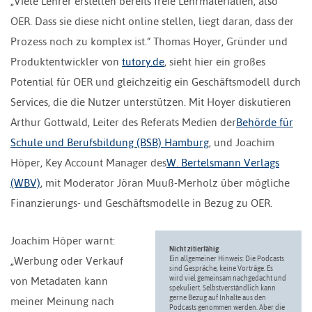
„Viele Lehrer erstellen bereits freie Lehrmaterialien, also
OER. Dass sie diese nicht online stellen, liegt daran, dass der
Prozess noch zu komplex ist.” Thomas Hoyer, Gründer und
Produktentwickler von
tutory.de
, sieht hier ein großes
Potential für OER und gleichzeitig ein Geschäftsmodell durch
Services, die die Nutzer unterstützen. Mit Hoyer diskutieren
Arthur Gottwald, Leiter des Referats Medien der
Behörde für
Schule und Berufsbildung (BSB) Hamburg
, und Joachim
Höper, Key Account Manager des
W. Bertelsmann Verlags
(WBV)
, mit Moderator Jöran Muuß-Merholz über mögliche
Finanzierungs- und Geschäftsmodelle in Bezug zu OER.
Joachim Höper warnt:
Nicht zitierfähig
„Werbung oder Verkauf
Ein allgemeiner Hinweis: Die Podcasts
sind Gespräche, keine Vorträge. Es
wird viel gemeinsam nachgedacht und
von Metadaten kann
spekuliert. Selbstverständlich kann
gerne Bezug auf Inhalte aus den
meiner Meinung nach
Podcasts genommen werden. Aber die