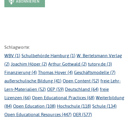
Schlagworte:
WBV (1)
Schulbehörde Hamburg (1)
W. Bertelsmann Verlag
(2)
Joachim Höper (2)
Arthur Gottwald (2)
tutory.de (3)
Finanzierung (4)
Thomas Hoyer (4)
Geschäftsmodelle (7)
außerschulische Bildung (41)
Open Content (52)
freie Lehr-
Lern-Materialien (52)
OEP (59)
Deutschland (64)
freie
Lizenzen (66)
Open Educational Practices (68)
Weiterbildung
(84)
Open Education (108)
Hochschule (118)
Schule (134)
Open Educational Resources (447)
OER (577)