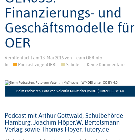
Finanzierungs- und
Geschäftsmodelle für
OER
Veröffentlicht am
13. Mai 2016
von
Team OERinfo
In:
Podcast zugehOERt
Schule
|
Keine Kommentare
Beim Podcasten, Foto von Valentin Mu?nscher (WMDE) unter CC BY 4.0
Podcast mit Arthur Gottwald, Schulbehörde
Hamburg, Joachim Höper,W. Bertelsmann
Verlag sowie Thomas Hoyer, tutory.de