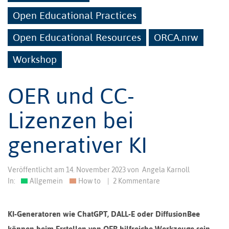
Open Educational Practices
Open Educational Resources
ORCA.nrw
Workshop
OER und CC-
Lizenzen bei
generativer KI
Veröffentlicht am
14. November 2023
von
Angela Karnoll
In:
Allgemein
How to
|
2 Kommentare
KI-Generatoren wie ChatGPT, DALL-E oder DiffusionBee
können beim Erstellen von OER hilfreiche Werkzeuge sein.