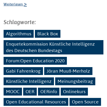
>
Weiterlesen
Schlagworte:
Algorithmus
Black Box
Enquetekommission Künstliche Intelligenz
des Deutschen Bundestags
Forum:Open Education 2020
Gabi Fahrenkrog
Jöran Muuß-Merholz
Künstliche Intelligenz
Meinungsbeitrag
MOOC
OER
OERinfo
Onlinekurs
Open Educational Resources
Open Source