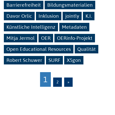
Barrierefreiheit
Bildungsmaterialien
Davor Orlic
Inklusion
jointly
K.I.
Künstliche Intelligenz
Metadaten
Mitja Jermol
OER
OERinfo-Projekt
Open Educational Resources
Qualität
Robert Schuwer
SURF
X5gon
1
2
»