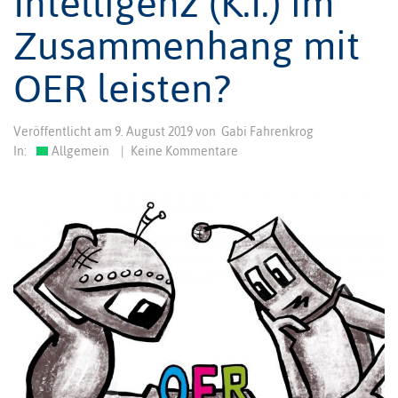
Intelligenz (K.I.) im
Zusammenhang mit
OER leisten?
Veröffentlicht am
9. August 2019
von
Gabi Fahrenkrog
In:
Allgemein
|
Keine Kommentare