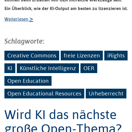
Ein Überblick, wie der KI-Output am besten zu lizenzieren ist.
>
Weiterlesen
Schlagworte:
Creative Commons
freie Lizenzen
iRights
KI
Künstliche Intelligenz
OER
Open Education
Open Educational Resources
Urheberrecht
Wird KI das nächste
große Open-Thema?