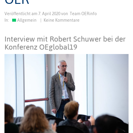
Veröffentlicht am
7. April 2020
von
Team OERinfo
In:
Allgemein
|
Keine Kommentare
Interview mit Robert Schuwer bei der
Konferenz OEglobal19