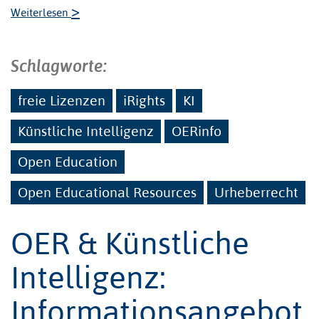
>
Weiterlesen
Schlagworte:
freie Lizenzen
iRights
KI
Künstliche Intelligenz
OERinfo
Open Education
Open Educational Resources
Urheberrecht
OER & Künstliche
Intelligenz:
Informationsangebot