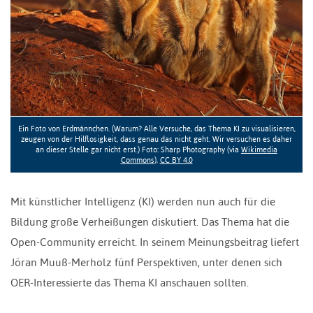
Ein Foto von Erdmännchen. (Warum? Alle Versuche, das Thema KI zu visualisieren,
zeugen von der Hilflosigkeit, dass genau das nicht geht. Wir versuchen es daher
an dieser Stelle gar nicht erst.) Foto: Sharp Photography (via
Wikimedia
Commons
),
CC BY 4.0
Mit künstlicher Intelligenz (KI) werden nun auch für die
Bildung große Verheißungen diskutiert. Das Thema hat die
Open-Community erreicht. In seinem Meinungsbeitrag liefert
Jöran Muuß-Merholz fünf Perspektiven, unter denen sich
OER-Interessierte das Thema KI anschauen sollten.