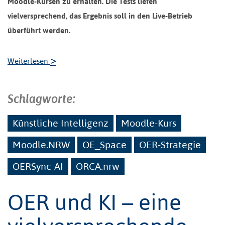
Moodle-Kursen zu erhalten. Die Tests liefen
vielversprechend, das Ergebnis soll in den Live-Betrieb
überführt werden.
>
Weiterlesen
Schlagworte:
Künstliche Intelligenz
Moodle-Kurs
Moodle.NRW
OE_Space
OER-Strategie
OERSync-AI
ORCA.nrw
OER und KI – eine