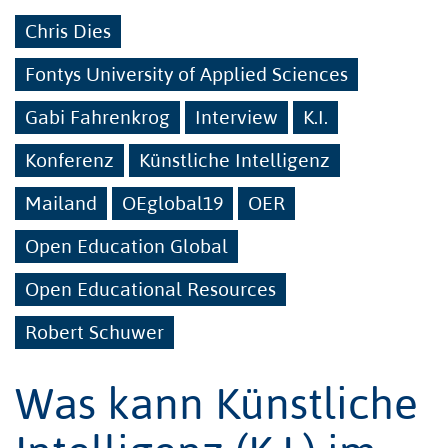
Chris Dies
Fontys University of Applied Sciences
Gabi Fahrenkrog
Interview
K.I.
Konferenz
Künstliche Intelligenz
Mailand
OEglobal19
OER
Open Education Global
Open Educational Resources
Robert Schuwer
Was kann Künstliche