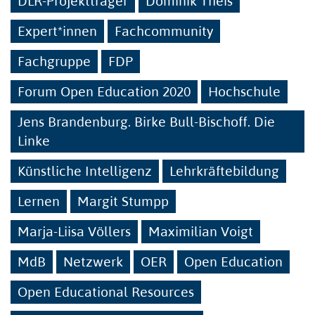
DLR-Projektträger
Dominik Theis
Expert*innen
Fachcommunity
Fachgruppe
FDP
Forum Open Education 2020
Hochschule
Jens Brandenburg. Birke Bull-Bischoff. Die
Linke
Künstliche Intelligenz
Lehrkräftebildung
Lernen
Margit Stumpp
Marja-Liisa Völlers
Maximilian Voigt
MdB
Netzwerk
OER
Open Education
Open Educational Resources