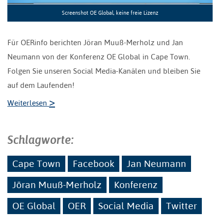
Screenshot OE Global, keine freie Lizenz
Für OERinfo berichten Jöran Muuß-Merholz und Jan
Neumann von der Konferenz OE Global in Cape Town.
Folgen Sie unseren Social Media-Kanälen und bleiben Sie
auf dem Laufenden!
>
Weiterlesen
Schlagworte:
Cape Town
Facebook
Jan Neumann
Jöran Muuß-Merholz
Konferenz
OE Global
OER
Social Media
Twitter