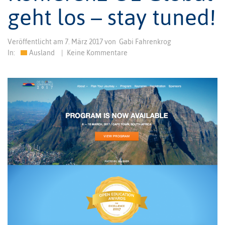
geht los – stay tuned!
Veröffentlicht am
7. März 2017
von
Gabi Fahrenkrog
In:
Ausland
|
Keine Kommentare