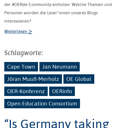
der #OERde-Community einholen: Welche Themen und
Personen würden die Leser*innen unseres Blogs
interessieren?
>
Weiterlesen
Schlagworte:
Cape Town
Jan Neumann
Jöran Muuß-Merholz
OE Global
OER-Konferenz
OERinfo
Open Education Consortium
“Is Germany taking