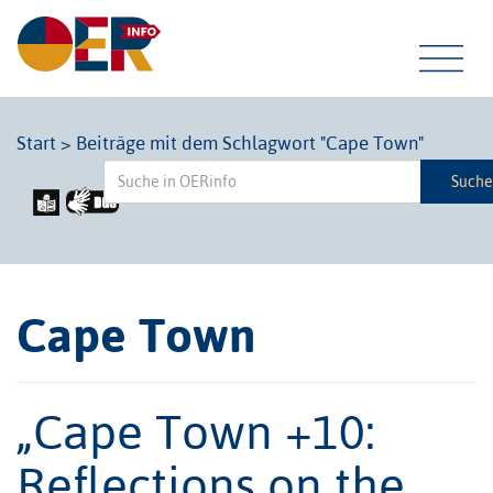
Tog
Start
>
Beiträge mit dem Schlagwort "Cape Town"
Such
navi
Cape Town
„Cape Town +10:
Reflections on the