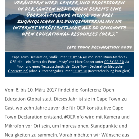
Cape Town Declaration, Grafik unter
CC BY SA 4.0
von Jöran Muuß-Merholz /
OERinfo – ein Remix des Fotos „Misty“ von Marc Cooper unter
CC BY SA 2.0
via
Flickr
und eines Textausschnitts der
Cape Town Declaration (deutsche
Übersetzung)
(ohne Autorenangabe) unter
CC BY 3.0
(Rechtschreibung korrigiert).
Vom 8. bis 10. März 2017 findet die Konferenz Open
Education Global statt. Dieses Jahr ist sie in Cape Town zu
Gast, wo zehn Jahre zuvor die für OER konstitutive Cape
Town Declaration entstand. #OERinfo wird mit Kamera und
Mikrofon vor Ort sein, um Impressionen, Standpunkte und
Neuigkeiten zu sammeln. Vorab möchten wir Wünsche aus