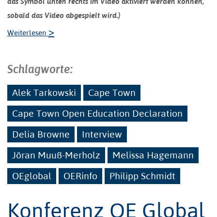
das Symbol unten rechts im Video aktiviert werden können,
sobald das Video abgespielt wird.)
>
Weiterlesen
Schlagworte:
Alek Tarkowski
Cape Town
Cape Town Open Education Declaration
Delia Browne
Interview
Jöran Muuß-Merholz
Melissa Hagemann
OEglobal
OERinfo
Philipp Schmidt
Konferenz OE Global