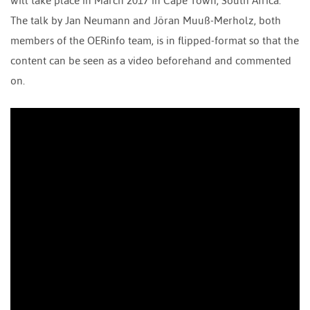
will take place in March 2017 in Cape Town, South Africa.
The talk by Jan Neumann and Jöran Muuß-Merholz, both
members of the OERinfo team, is in flipped-format so that the
content can be seen as a video beforehand and commented
on.