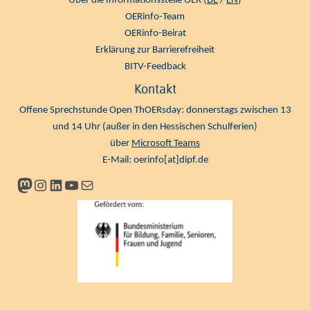
Über die Informationsstelle OER (
DE
/
EN
)
OERinfo-Team
OERinfo-Beirat
Erklärung zur Barrierefreiheit
BITV-Feedback
Kontakt
Offene Sprechstunde Open ThOERsday: donnerstags zwischen 13
und 14 Uhr (außer in den Hessischen Schulferien)
über
Microsoft Teams
E-Mail:
oerinfo[at]dipf.de
Mastodon
Instagram
LinkedIn
YouTube
Newsletter