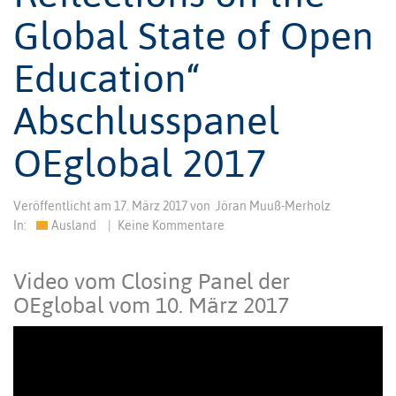
Global State of Open
Education“
Abschlusspanel
OEglobal 2017
Veröffentlicht am
17. März 2017
von
Jöran Muuß-Merholz
In:
Ausland
|
Keine Kommentare
Video vom Closing Panel der
OEglobal vom 10. März 2017