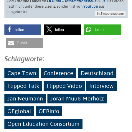
und Karoline Oakes für
OERinfo – Informationsstelle OER
.
Das Video
fällt nicht unter diese Lizenz, sondern ist von
Youtube
aus
eingebettet.
In Zwischenablage
teilen
teilen
teilen
E-Mail
Schlagworte:
Cape Town
Conference
Deutschland
Flipped Talk
Flipped Video
Interview
Jan Neumann
Jöran Muuß-Merholz
OEglobal
OERinfo
Open Education Consortium