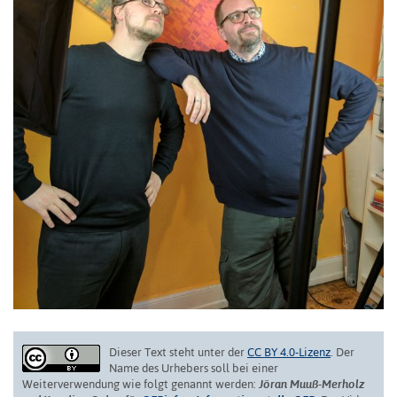
Dieser Text steht unter der
CC BY 4.0-Lizenz
. Der
Name des Urhebers soll bei einer
Weiterverwendung wie folgt genannt werden:
Jöran Muuß-Merholz