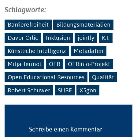
Schlagworte:
Barrierefreiheit
Bildungsmaterialien
Davor Orlic
Inklusion
jointly
K.I.
Künstliche Intelligenz
Metadaten
Mitja Jermol
OER
OERinfo-Projekt
Open Educational Resources
Qualität
Robert Schuwer
SURF
X5gon
Schreibe einen Kommentar