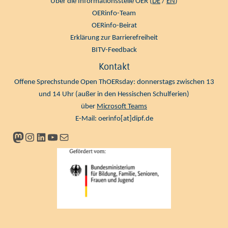
Über die Informationsstelle OER (
DE
/
EN
)
OERinfo-Team
OERinfo-Beirat
Erklärung zur Barrierefreiheit
BITV-Feedback
Kontakt
Offene Sprechstunde Open ThOERsday: donnerstags zwischen 13
und 14 Uhr (außer in den Hessischen Schulferien)
über
Microsoft Teams
E-Mail:
oerinfo[at]dipf.de
Mastodon
Instagram
LinkedIn
YouTube
Newsletter