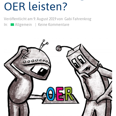
OER leisten?
Veröffentlicht am
9. August 2019
von
Gabi Fahrenkrog
In:
Allgemein
|
Keine Kommentare