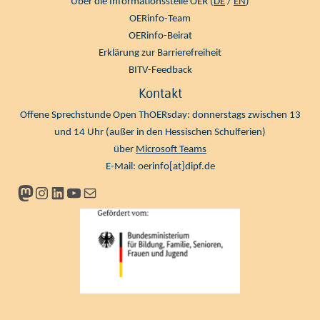
Über die Informationsstelle OER (
DE
/
EN
)
OERinfo-Team
OERinfo-Beirat
Erklärung zur Barrierefreiheit
BITV-Feedback
Kontakt
Offene Sprechstunde Open ThOERsday: donnerstags zwischen 13
und 14 Uhr (außer in den Hessischen Schulferien)
über
Microsoft Teams
E-Mail:
oerinfo[at]dipf.de
Mastodon
Instagram
LinkedIn
YouTube
Newsletter