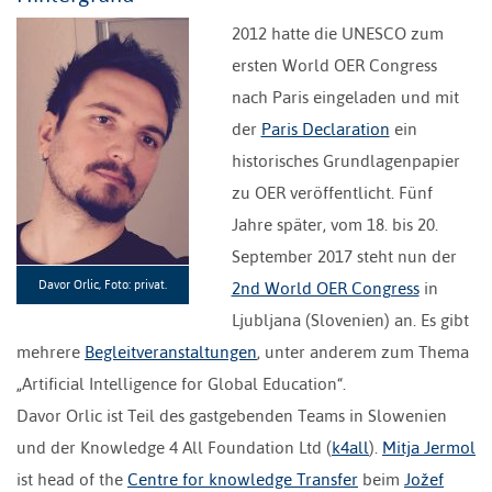
2012 hatte die UNESCO zum
ersten World OER Congress
nach Paris eingeladen und mit
der
Paris Declaration
ein
historisches Grundlagenpapier
zu OER veröffentlicht. Fünf
Jahre später, vom 18. bis 20.
September 2017 steht nun der
Davor Orlic, Foto: privat.
2nd World OER Congress
in
Ljubljana (Slovenien) an. Es gibt
mehrere
Begleitveranstaltungen
, unter anderem zum Thema
„Artificial Intelligence for Global Education“.
Davor Orlic ist Teil des gastgebenden Teams in Slowenien
und der Knowledge 4 All Foundation Ltd (
k4all
).
Mitja Jermol
ist head of the
Centre for knowledge Transfer
beim
Jožef