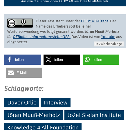
Ausschnitt aus dem Video, CC BY 4.0 von Jöran Muuß-Merholz.
Dieser Text steht unter der
CC BY 4.0-Lizenz
. Der
Name des Urhebers soll bei einer
Weiterverwendung wie folgt genannt werden:
Jöran Muuß-Merholz
für
OERinfo – Informationsstelle OER
.
Das Video ist von
Youtube
aus
eingebettet.
In Zwischenablage
teilen
teilen
teilen
E-Mail
Schlagworte:
Davor Orlic
Interview
Jöran Muuß-Merholz
Jožef Stefan Institute
Knowledge 4 All Foundation