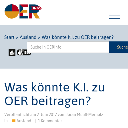
Tog
Start
>
Ausland
>
Was könnte K.I. zu OER beitragen?
Such
navi
Was könnte K.I. zu
OER beitragen?
Veröffentlicht am
2. Juni 2017
von
Jöran Muuß-Merholz
In:
Ausland
|
1 Kommentar