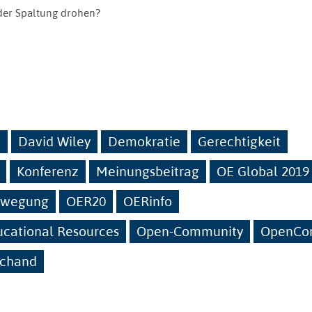
der Spaltung drohen?
n
David Wiley
Demokratie
Gerechtigkeit
Konferenz
Meinungsbeitrag
OE Global 2019
ewegung
OER20
OERinfo
cational Resources
Open-Community
OpenCo
schand