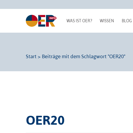
WAS IST OER?
WISSEN
BLOG
Start
>
Beiträge mit dem Schlagwort "OER20"
OER20