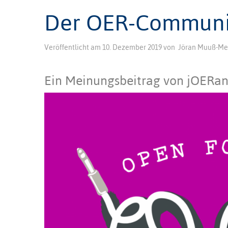
Der OER-Communit
Veröffentlicht am
10. Dezember 2019
von
Jöran Muuß-Me
Ein Meinungsbeitrag von jOERa