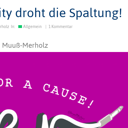
y droht die Spaltung!
rholz
In:
Allgemein
|
1 Kommentar
n Muuß-Merholz