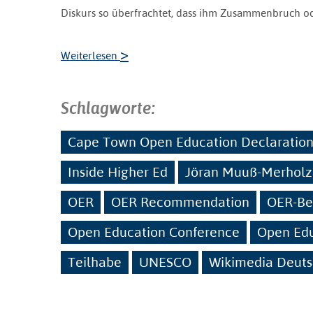
Diskurs so überfrachtet, dass ihm Zusammenbruch o
>
Weiterlesen
Schlagworte:
Cape Town Open Education Declaratio
Inside Higher Ed
Jöran Muuß-Merholz
OER
OER Recommendation
OER-B
Open Education Conference
Open Edu
Teilhabe
UNESCO
Wikimedia Deut