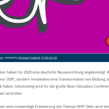
ry.
, remixed by
Christian Friedrich
,
CC BY-SA 4.0.
nzen haben für 2020 eine deutliche Neuausrichtung angekündigt. A
h nur OER“, sondern mindestens eine Transformation von Bildung, b
k haben. Gleichzeitig wird für die große Open Education Confere
i zerstritten.
 wir eine notwendige Erweiterung des Themas OER? Oder wird de