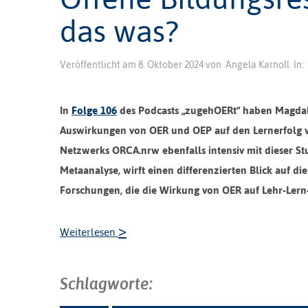
das was?
Veröffentlicht am
8. Oktober 2024
von
Angela Karnoll
In:
In
Folge 106
des Podcasts „zugehOERt“ haben Magdal
Auswirkungen von OER und OEP auf den Lernerfolg
Netzwerk
s
ORCA.nrw
ebenfalls
intensiv mit dieser
St
Metaanalyse
,
wirft einen differenzierten Blick auf 
Forschungen, die d
ie Wirkung
von
OER
auf
Lehr-Lern
>
Weiterlesen
Schlagworte: