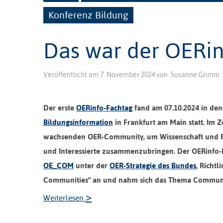
Konferenz Bildung
Das war der OERin
Veröffentlicht am
7. November 2024
von
Susanne Grimm
Der erste
OERinfo-Fachtag
fand am 07.10.2024 in den
Bildungsinformation
in Frankfurt am Main statt. Im 
wachsenden OER-Community, um Wissenschaft und Pra
und Interessierte zusammenzubringen. Der OERinfo-Fa
OE_COM
unter der
OER-Strategie des Bundes
, Richtl
Communities“ an und nahm sich das Thema Communit
>
Weiterlesen