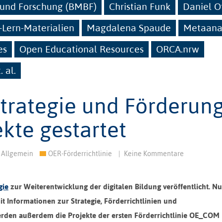
 und Forschung (BMBF)
Christian Funk
Daniel O
-Lern-Materialien
Magdalena Spaude
Metaana
es
Open Educational Resources
ORCA.nrw
. al.
trategie und Förderun
kte gestartet
Allgemein
OER-Förderrichtlinie
|
Keine Kommentare
gie
zur Weiterentwicklung der digitalen Bildung veröffentlicht. Nu
t Informationen zur Strategie, Förderrichtlinien und
rden außerdem die Projekte der ersten Förderrichtlinie OE_COM