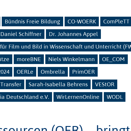
Bündnis Freie Bildung
CO-WOERK
ComPleTT
 Daniel Schiffner
Dr. Johannes Appel
t für Film und Bild in Wissenschaft und Unterricht (
ütze
moreBNE
Niels Winkelmann
OE_COM
2024
OERLe
Ombrella
PrimOER
Transfer
Sarah-Isabella Behrens
VEStOR
a Deutschland e.V.
WirLernenOnline
WODL
ssourcen (OER) – bringt