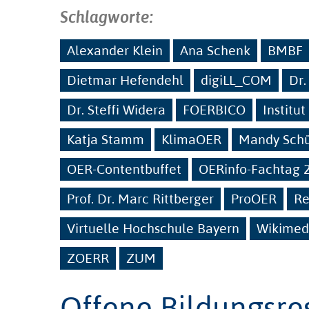
Schlagworte:
Alexander Klein
Ana Schenk
BMBF
Dietmar Hefendehl
digiLL_COM
Dr.
Dr. Steffi Widera
FOERBICO
Institu
Katja Stamm
KlimaOER
Mandy Sch
OER-Contentbuffet
OERinfo-Fachtag 
Prof. Dr. Marc Rittberger
ProOER
Re
Virtuelle Hochschule Bayern
Wikimedi
ZOERR
ZUM
Offene Bildungsre