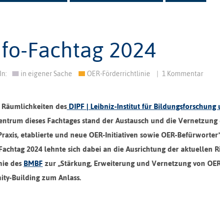
fo-Fachtag 2024
In:
in eigener Sache
OER-Förderrichtlinie
|
1 Kommentar
 Räumlichkeiten des
DIPF | Leibniz-Institut für Bildungsforschung
Zentrum dieses Fachtages stand der Austausch und die Vernetzung
xis, etablierte und neue OER-Initiativen sowie OER-Befürworter
chtag 2024 lehnte sich dabei an die Ausrichtung der aktuellen Ri
inie des
BMBF
zur „Stärkung, Erweiterung und Vernetzung von OE
y-Building zum Anlass.