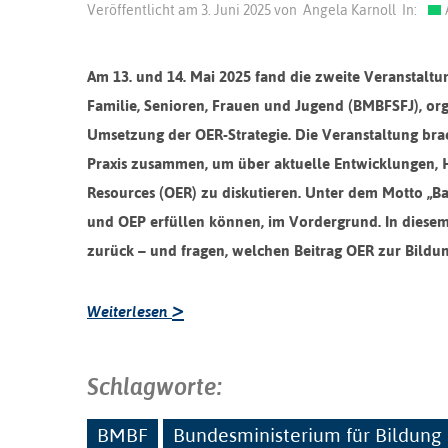
Veröffentlicht am
3. Juni 2025
von
Angela Karnoll
In:
Am 13. und 14. Mai 2025 fand die zweite Veranstaltu
Familie, Senioren, Frauen und Jugend (BMBFSFJ), orga
Umsetzung der OER-Strategie. Die Veranstaltung brach
Praxis zusammen, um über aktuelle Entwicklungen,
Resources (OER) zu diskutieren. Unter dem Motto „B
und OEP erfüllen können, im Vordergrund. In diesem 
zurück – und fragen, welchen Beitrag OER zur Bildun
>
Weiterlesen
Schlagworte:
BMBF
Bundesministerium für Bildung