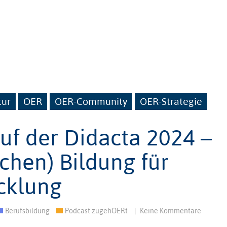
tur
OER
OER-Community
OER-Strategie
uf der Didacta 2024 –
ichen) Bildung für
cklung
Berufsbildung
Podcast zugehOERt
|
Keine Kommentare