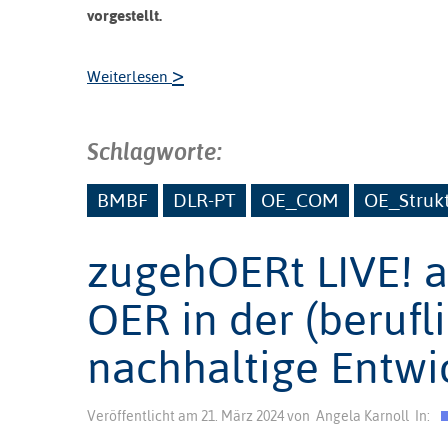
vorgestellt.
>
Weiterlesen
Schlagworte:
BMBF
DLR-PT
OE_COM
OE_Struk
zugehOERt LIVE! a
OER in der (berufl
nachhaltige Entwi
Veröffentlicht am
21. März 2024
von
Angela Karnoll
In: