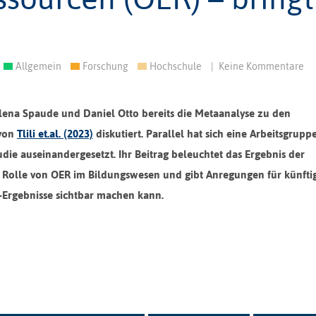
Allgemein
Forschung
Hochschule
|
Keine Kommentare
ena Spaude und Daniel Otto bereits die Metaanalyse zu den
 von
Tlili et.al. (2023)
diskutiert.
Parallel hat sich eine
Arbeitsgrupp
udie auseinandergesetzt
.
I
hr
Beitrag
beleuchtet
das Ergebnis der
die Rolle von OER im Bildungswesen und gibt Anregungen für künfti
-E
r
gebnisse
sichtbar machen kann
.