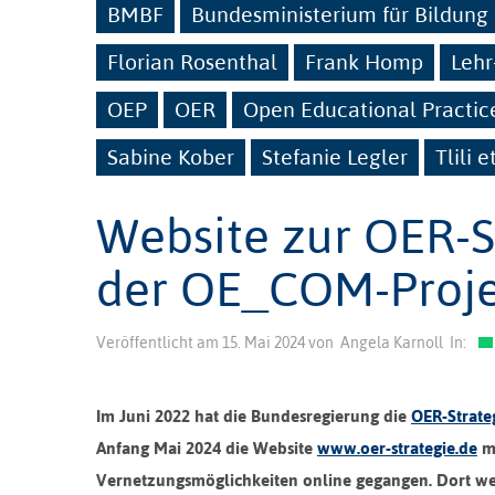
BMBF
Bundesministerium für Bildung
Florian Rosenthal
Frank Homp
Lehr
OEP
OER
Open Educational Practic
Sabine Kober
Stefanie Legler
Tlili et
Website zur OER-S
der OE_COM-Proje
Veröffentlicht am
15. Mai 2024
von
Angela Karnoll
In:
Im Juni 2022 hat die Bundesregierung die
OER-Strate
Anfang Mai 2024 die Website
www.oer-strategie.de
mi
Vernetzungsmöglichkeiten online gegangen. Dort we