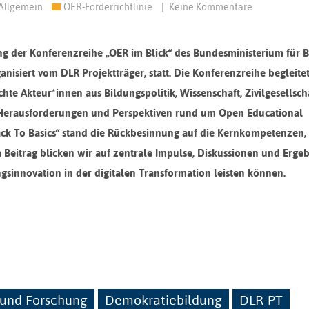
Allgemein
OER-Förderrichtlinie
|
Keine Kommentare
ng der Konferenzreihe „OER im Blick“ des Bundesministerium für B
nisiert vom DLR Projektträger, statt. Die Konferenzreihe begleitet
te Akteur*innen aus Bildungspolitik, Wissenschaft, Zivilgesellsch
 Herausforderungen und Perspektiven rund um Open Educational
ack To Basics“ stand die Rückbesinnung auf die Kernkompetenzen,
Beitrag blicken wir auf zentrale Impulse, Diskussionen und Ergeb
gsinnovation in der digitalen Transformation leisten können.
 und Forschung
Demokratiebildung
DLR-PT