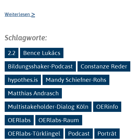
>
Weiterlesen
Schlagworte:
2.2
Bence Lukács
Bildungsshaker-Podcast
Constanze Reder
hypothes.is
Mandy Schiefner-Rohs
Matthias Andrasch
Multistakeholder-Dialog Köln
OERinfo
OERlabs
OERlabs-Raum
OERlabs-Türklingel
Podcast
Porträt