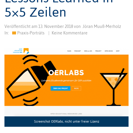
5×5 Zeilen
Veröffentlicht am
13. November 2018
von
Jöran Muuß-Merholz
In:
Praxis-Porträts
|
Keine Kommentare
Screenshot OERlabs, nicht unter freier Lizenz