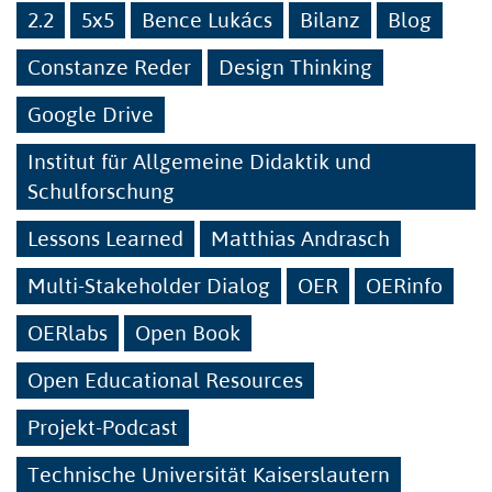
2.2
5x5
Bence Lukács
Bilanz
Blog
Constanze Reder
Design Thinking
Google Drive
Institut für Allgemeine Didaktik und
Schulforschung
Lessons Learned
Matthias Andrasch
Multi-Stakeholder Dialog
OER
OERinfo
OERlabs
Open Book
Open Educational Resources
Projekt-Podcast
Technische Universität Kaiserslautern