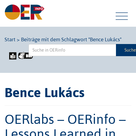
Tog
Start
>
Beiträge mit dem Schlagwort "Bence Lukács"
Such
navi
Bence Lukács
OERlabs – OERinfo –
Lessons Learned in