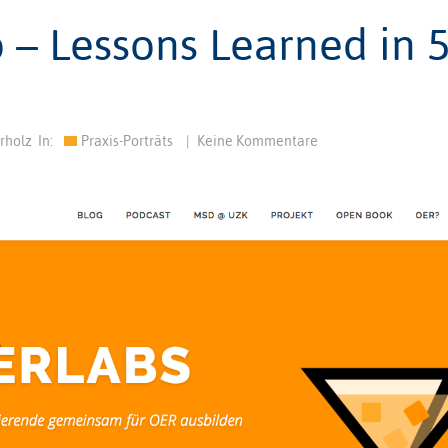
 – Lessons Learned in 
rholz
In:
Praxis-Porträts
|
Keine Kommentare