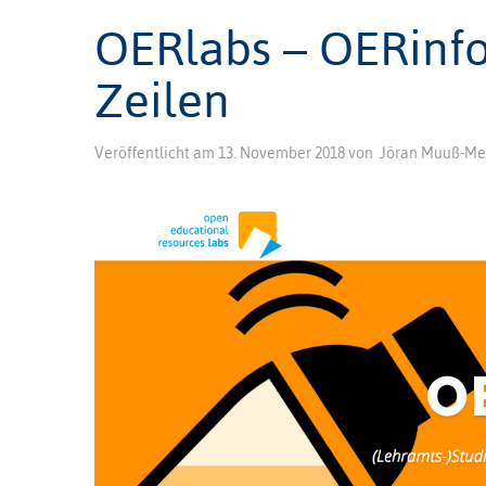
OERlabs – OERinfo
Zeilen
Veröffentlicht am
13. November 2018
von
Jöran Muuß-Me