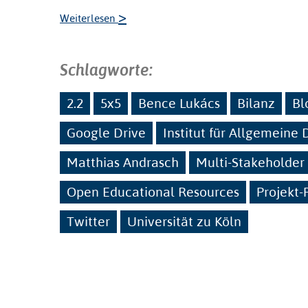
>
Weiterlesen
Schlagworte:
2.2
5x5
Bence Lukács
Bilanz
Bl
Google Drive
Institut für Allgemeine
Matthias Andrasch
Multi-Stakeholder
Open Educational Resources
Projekt-
Twitter
Universität zu Köln