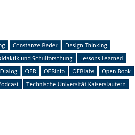
og
Constanze Reder
Design Thinking
 Didaktik und Schulforschung
Lessons Learned
 Dialog
OER
OERinfo
OERlabs
Open Book
Podcast
Technische Universität Kaiserslautern