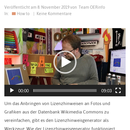
Veröffentlicht am
8. November 2019
von
Team OERinfo
In:
How to
|
Keine Kommentare
Video-
Player
00:00
09:03
Um das Anbringen von Lizenzhinweisen an Fotos und
Grafiken aus der Datenbank Wikimedia Commons zu
vereinfachen, gibt es den Lizenzhinweisgenerator als
Werkzeug. Wie der Lizenzhinweisgenerator funktioniert,