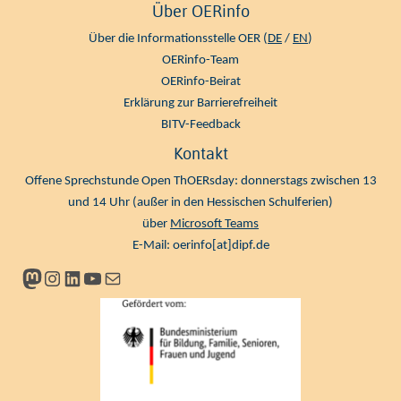
Über OERinfo
Über die Informationsstelle OER (
DE
/
EN
)
OERinfo-Team
OERinfo-Beirat
Erklärung zur Barrierefreiheit
BITV-Feedback
Kontakt
Offene Sprechstunde Open ThOERsday: donnerstags zwischen 13
und 14 Uhr (außer in den Hessischen Schulferien)
über
Microsoft Teams
E-Mail:
oerinfo[at]dipf.de
Mastodon
Instagram
LinkedIn
YouTube
Newsletter