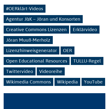
#OERklärt-Videos
Agentur J&K – Jöran und Konsorten
Creative Commons Lizenzen
Erklärvideo
Jöran Muuß-Merholz
Lizenzhinweisgenerator
OER
Open Educational Resources
TULLU-Regel
Twittervideo
Videoreihe
Wikimedia Commons
Wikipedia
YouTube