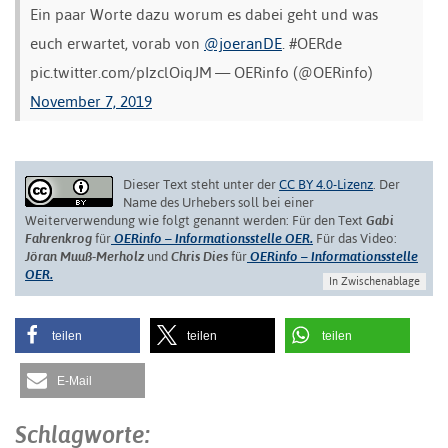
Ein paar Worte dazu worum es dabei geht und was
euch erwartet, vorab von
@joeranDE
. #OERde
pic.twitter.com/pIzclOiqJM
— OERinfo (@OERinfo)
November 7, 2019
Dieser Text steht unter der
CC BY 4.0-Lizenz
. Der
Name des Urhebers soll bei einer
Weiterverwendung wie folgt genannt werden: Für den Text
Gabi
Fahrenkrog
für
OERinfo – Informationsstelle OER.
Für das Video:
Jöran Muuß-Merholz
und
Chris Dies
für
OERinfo – Informationsstelle
OER.
In Zwischenablage
teilen
teilen
teilen
E-Mail
Schlagworte: