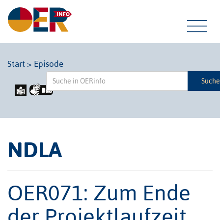
Tog
Start
>
Episode
Such
navi
NDLA
OER071: Zum Ende
der Projektlaufzeit