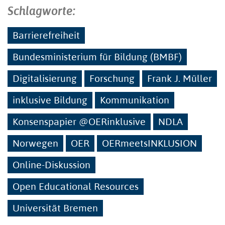
Schlagworte:
Barrierefreiheit
Bundesministerium für Bildung (BMBF)
Digitalisierung
Forschung
Frank J. Müller
inklusive Bildung
Kommunikation
Konsenspapier @OERinklusive
NDLA
Norwegen
OER
OERmeetsINKLUSION
Online-Diskussion
Open Educational Resources
Universität Bremen