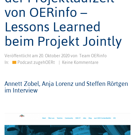
von OERinfo –
Lessons Learned
beim Projekt Jointly
Veröffentlicht am
20. Oktober 2020
von
Team OERinfo
In:
Podcast zugehOERt
|
Keine Kommentare
Annett Zobel, Anja Lorenz und Steffen Rörtgen
im Interview