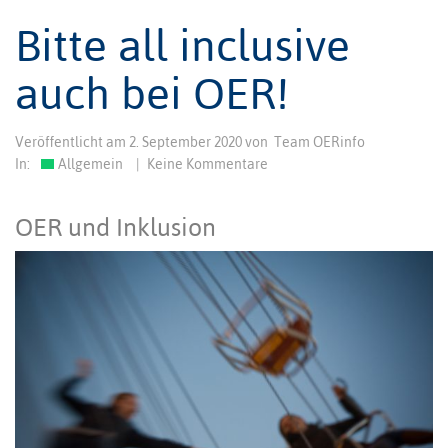
Bitte all inclusive
auch bei OER!
Veröffentlicht am
2. September 2020
von
Team OERinfo
In:
Allgemein
|
Keine Kommentare
OER und Inklusion