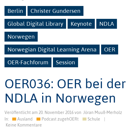
Berlin
Christer Gundersen
Global Digital Library
Keynote
NDLA
Norwegen
Norwegian Digital Learning Arena
OER
OER-Fachforum
Session
OER036: OER bei der
NDLA in Norwegen
Veröffentlicht am
20. November 2016
von
Jöran Muuß-Merholz
In:
Ausland
Podcast zugehOERt
Schule
|
Keine Kommentare