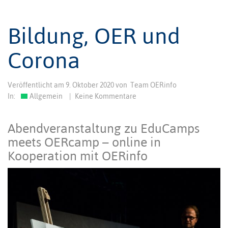
Bildung, OER und
Corona
Veröffentlicht am
9. Oktober 2020
von
Team OERinfo
In:
Allgemein
|
Keine Kommentare
Abendveranstaltung zu EduCamps
meets OERcamp – online in
Kooperation mit OERinfo