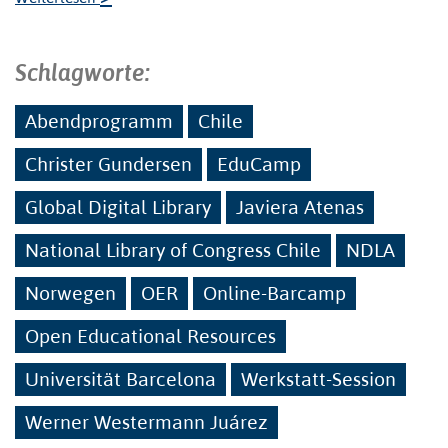
Schlagworte:
Abendprogramm
Chile
Christer Gundersen
EduCamp
Global Digital Library
Javiera Atenas
National Library of Congress Chile
NDLA
Norwegen
OER
Online-Barcamp
Open Educational Resources
Universität Barcelona
Werkstatt-Session
Werner Westermann Juárez