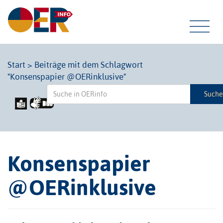
Tog
Start
>
Beiträge mit dem Schlagwort
"Konsenspapier @OERinklusive"
navi
Such
Konsenspapier
@OERinklusive