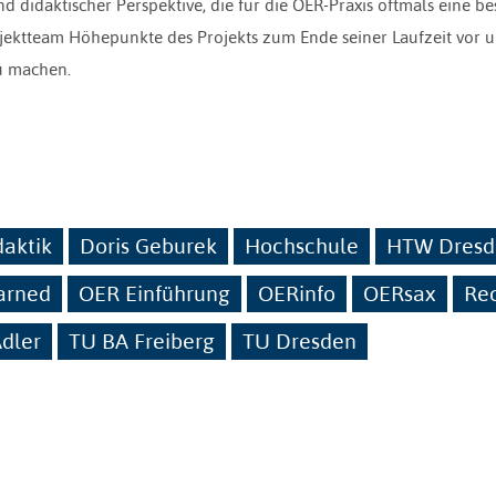
d didaktischer Perspektive, die für die OER-Praxis oftmals eine b
ojektteam Höhepunkte des Projekts zum Ende seiner Laufzeit vor u
u machen.
daktik
Doris Geburek
Hochschule
HTW Dresd
arned
OER Einführung
OERinfo
OERsax
Re
dler
TU BA Freiberg
TU Dresden