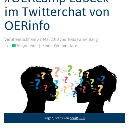
im Twitterchat von
OERinfo
Veröffentlicht am
21. Mai 2019
von
Gabi Fahrenkrog
In:
Allgemein
|
Keine Kommentare
Fragen, Grafik von
geralt,
CC0
.