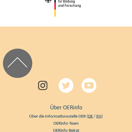
Über OERinfo
Über die Informationsstelle OER (
DE
/
EN
)
OERinfo-Team
OERinfo-Beirat