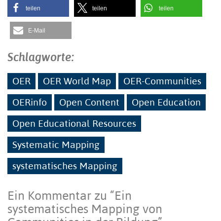
teilen
teilen
teilen
E-Mail
Schlagworte:
OER
OER World Map
OER-Communities
OERinfo
Open Content
Open Education
Open Educational Resources
Systematic Mapping
systematisches Mapping
Ein Kommentar zu “
Ein
systematisches Mapping von