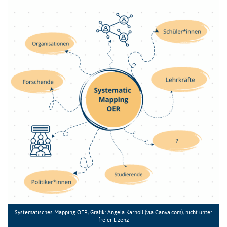
Systematisches Mapping OER, Grafik: Angela Karnoll (via Canva.com), nicht unter
freier Lizenz