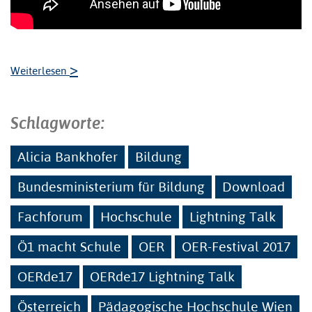
>
Weiterlesen
Schlagworte:
Alicia Bankhofer
Bildung
Bundesministerium für Bildung
Download
Fachforum
Hochschule
Lightning Talk
Ö1 macht Schule
OER
OER-Festival 2017
OERde17
OERde17 Lightning Talk
Österreich
Pädagogische Hochschule Wien