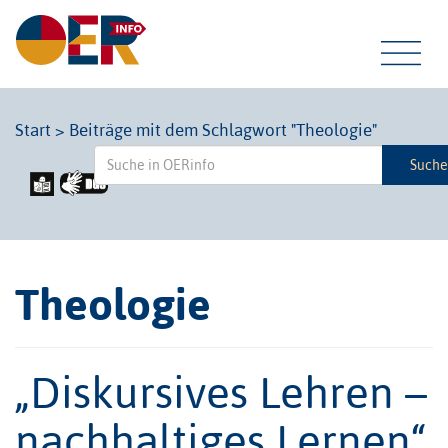
Tog
Start
>
Beiträge mit dem Schlagwort "Theologie"
Such
navi
Theologie
„Diskursives Lehren –
nachhaltiges Lernen“