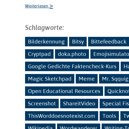
>
Weiterlesen
Schlagworte:
Bilderkennung
Bitsy
Bittefeedback
Cryptpad
doka.photo
Emojisimulato
Google Gedichte Faktencheck-Kurs
H
Magic Sketchpad
Meme
Mr. Sqquig
Open Educational Resources
Quickno
Screenshot
ShareitVideo
Special Fi
ThisWorddoesnotexist.com
Tools
T
Wikipedia
Wordwanderer
Writing-T