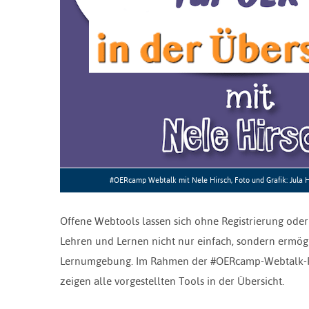
#OERcamp Webtalk mit Nele Hirsch, Foto und Grafik: Jula H
Offene Webtools lassen sich ohne Registrierung oder
Lehren und Lernen nicht nur einfach, sondern ermögl
Lernumgebung. Im Rahmen der #OERcamp-Webtalk-Reih
zeigen alle vorgestellten Tools in der Übersicht.