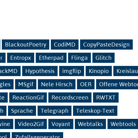
BlackoutPoetry
CodiMD
CopyPasteDesign
r
Entropx
Etherpad
Flinga
Glitch
ackMD
Hypothesis
imgflip
Kinopio
Kreislau
gles
MSgif
Nele Hirsch
OER
Offene Webto
te
ReactionGif
Recordscreen
RWTXT
sh
Sprache
Telegraph
Teleskop-Text
wine
Video2Gif
Voyant
Webtalks
Webtools
ool
Zufallsgenerator