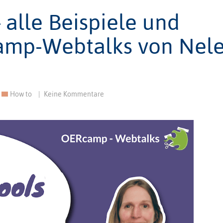
alle Beispiele und
amp-Webtalks von Nel
How to
|
Keine Kommentare