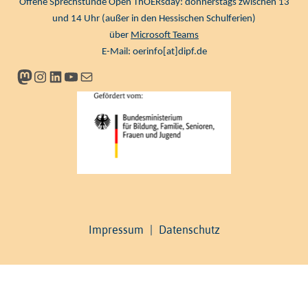
Offene Sprechstunde Open ThOERsday: donnerstags zwischen 13
und 14 Uhr (außer in den Hessischen Schulferien)
über
Microsoft Teams
E-Mail:
oerinfo[at]dipf.de
Mastodon
Instagram
LinkedIn
YouTube
Newsletter
Impressum
|
Datenschutz