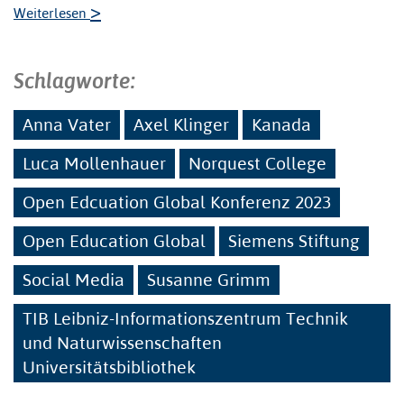
>
Weiterlesen
Schlagworte:
Anna Vater
Axel Klinger
Kanada
Luca Mollenhauer
Norquest College
Open Edcuation Global Konferenz 2023
Open Education Global
Siemens Stiftung
Social Media
Susanne Grimm
TIB Leibniz-Informationszentrum Technik
und Naturwissenschaften
Universitätsbibliothek