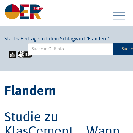
Tog
Start
>
Beiträge mit dem Schlagwort "Flandern"
Such
navi
Flandern
Studie zu
KlasCement – Wann