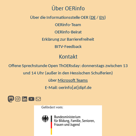
Über OERinfo
Über die Informationsstelle OER (
DE
/
EN
)
OERinfo-Team
OERinfo-Beirat
Erklärung zur Barrierefreiheit
BITV-Feedback
Kontakt
Offene Sprechstunde Open ThOERsday: donnerstags zwischen 13
und 14 Uhr (außer in den Hessischen Schulferien)
über
Microsoft Teams
E-Mail:
oerinfo[at]dipf.de
Mastodon
Instagram
LinkedIn
YouTube
Newsletter