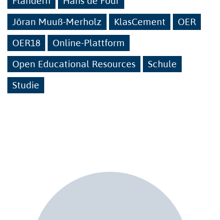
Flandern
Hans de Four
Jöran Muuß-Merholz
KlasCement
OER
OER18
Online-Plattform
Open Educational Resources
Schule
Studie