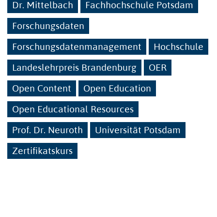
Dr. Mittelbach
Fachhochschule Potsdam
Forschungsdaten
Forschungsdatenmanagement
Hochschule
Landeslehrpreis Brandenburg
OER
Open Content
Open Education
Open Educational Resources
Prof. Dr. Neuroth
Universität Potsdam
Zertifikatskurs