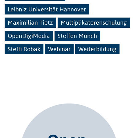
Leibniz Universität Hannover
Maximilian Tietz
Multiplikatorenschulung
OpenDigiMedia
Steffen Münch
Steffi Robak
Webinar
Weiterbildung