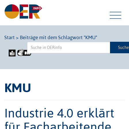
Tog
Start
>
Beiträge mit dem Schlagwort "KMU"
Such
navi
KMU
Industrie 4.0 erklärt
für Facharbeitende,