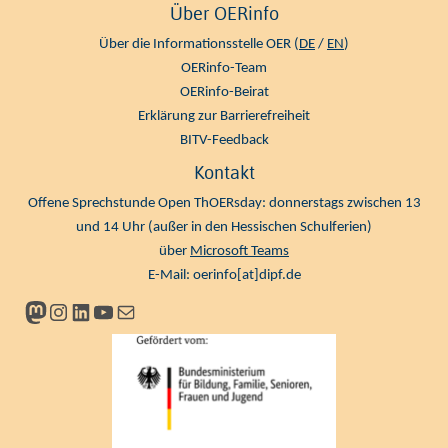
Über OERinfo
Über die Informationsstelle OER (
DE
/
EN
)
OERinfo-Team
OERinfo-Beirat
Erklärung zur Barrierefreiheit
BITV-Feedback
Kontakt
Offene Sprechstunde Open ThOERsday: donnerstags zwischen 13
und 14 Uhr (außer in den Hessischen Schulferien)
über
Microsoft Teams
E-Mail:
oerinfo[at]dipf.de
Mastodon
Instagram
LinkedIn
YouTube
Newsletter