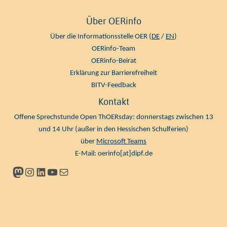
Über OERinfo
Über die Informationsstelle OER (
DE
/
EN
)
OERinfo-Team
OERinfo-Beirat
Erklärung zur Barrierefreiheit
BITV-Feedback
Kontakt
Offene Sprechstunde Open ThOERsday: donnerstags zwischen 13
und 14 Uhr (außer in den Hessischen Schulferien)
über
Microsoft Teams
E-Mail:
oerinfo[at]dipf.de
Mastodon
Instagram
LinkedIn
YouTube
Newsletter