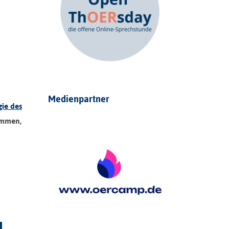
Medienpartner
gie des
ommen,