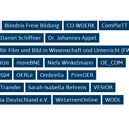
Bündnis Freie Bildung
CO-WOERK
ComPleTT
 Daniel Schiffner
Dr. Johannes Appel
t für Film und Bild in Wissenschaft und Unterricht (
ütze
moreBNE
Niels Winkelmann
OE_COM
2024
OERLe
Ombrella
PrimOER
Transfer
Sarah-Isabella Behrens
VEStOR
a Deutschland e.V.
WirLernenOnline
WODL