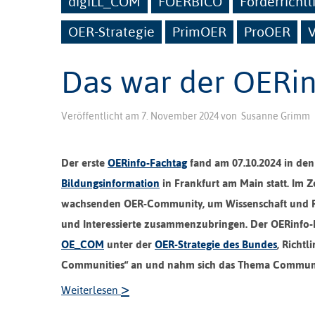
digiLL_COM
FOERBICO
Förderrichtl
OER-Strategie
PrimOER
ProOER
Das war der OERin
Veröffentlicht am
7. November 2024
von
Susanne Grimm
Der erste
OERinfo-Fachtag
fand am 07.10.2024 in den
Bildungsinformation
in Frankfurt am Main statt. Im 
wachsenden OER-Community, um Wissenschaft und Pra
und Interessierte zusammenzubringen. Der OERinfo-Fa
OE_COM
unter der
OER-Strategie des Bundes
, Richtl
Communities“ an und nahm sich das Thema Communit
>
Weiterlesen