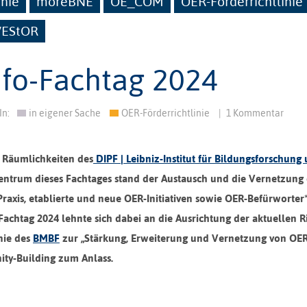
inie
moreBNE
OE_COM
OER-Förderrichtlinie
VEStOR
fo-Fachtag 2024
In:
in eigener Sache
OER-Förderrichtlinie
|
1 Kommentar
 Räumlichkeiten des
DIPF | Leibniz-Institut für Bildungsforschung
Zentrum dieses Fachtages stand der Austausch und die Vernetzung
xis, etablierte und neue OER-Initiativen sowie OER-Befürworter
chtag 2024 lehnte sich dabei an die Ausrichtung der aktuellen Ri
inie des
BMBF
zur „Stärkung, Erweiterung und Vernetzung von OE
y-Building zum Anlass.