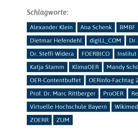
Schlagworte:
Alexander Klein
Ana Schenk
BMBF
Dietmar Hefendehl
digiLL_COM
Dr.
Dr. Steffi Widera
FOERBICO
Institu
Katja Stamm
KlimaOER
Mandy Sch
OER-Contentbuffet
OERinfo-Fachtag 
Prof. Dr. Marc Rittberger
ProOER
Re
Virtuelle Hochschule Bayern
Wikimedi
ZOERR
ZUM