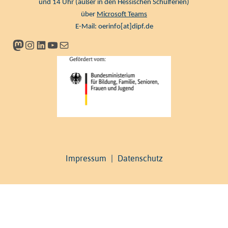
und 14 Uhr (außer in den Hessischen Schulferien)
über
Microsoft Teams
E-Mail:
oerinfo[at]dipf.de
Mastodon
Instagram
LinkedIn
YouTube
Newsletter
Impressum
|
Datenschutz