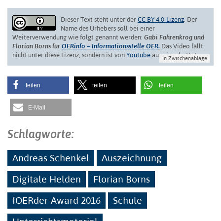
Dieser Text steht unter der
CC BY 4.0-Lizenz
. Der
Name des Urhebers soll bei einer
Weiterverwendung wie folgt genannt werden:
Gabi Fahrenkrog und
Florian Borns für
OERinfo – Informationsstelle OER.
Das Video fällt
nicht unter diese Lizenz, sondern ist von
Youtube
aus eingebettet.
In Zwischenablage
teilen
teilen
teilen
E-Mail
Schlagworte:
Andreas Schenkel
Auszeichnung
Digitale Helden
Florian Borns
fOERder-Award 2016
Schule