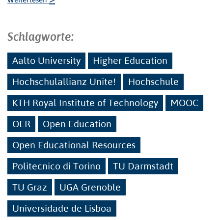
Schlagworte:
Aalto University
Higher Education
Hochschulallianz Unite!
Hochschule
KTH Royal Institute of Technology
MOOC
OER
Open Education
Open Educational Resources
Politecnico di Torino
TU Darmstadt
TU Graz
UGA Grenoble
Universidade de Lisboa