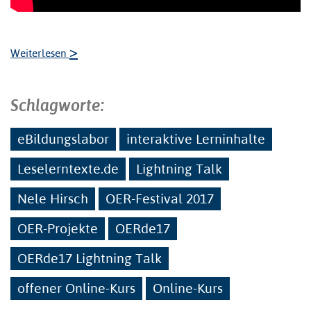
>
Weiterlesen
Schlagworte:
eBildungslabor
interaktive Lerninhalte
Leselerntexte.de
Lightning Talk
Nele Hirsch
OER-Festival 2017
OER-Projekte
OERde17
OERde17 Lightning Talk
offener Online-Kurs
Online-Kurs