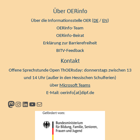
Über OERinfo
Über die Informationsstelle OER (
DE
/
EN
)
OERinfo-Team
OERinfo-Beirat
Erklärung zur Barrierefreiheit
BITV-Feedback
Kontakt
Offene Sprechstunde Open ThOERsday: donnerstags zwischen 13
und 14 Uhr (außer in den Hessischen Schulferien)
über
Microsoft Teams
E-Mail:
oerinfo[at]dipf.de
Mastodon
Instagram
LinkedIn
YouTube
Newsletter