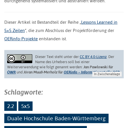
durchgehend systematisiert und abstrahiert werden.
Dieser Artikel ist Bestandteil der Reihe „
Lessons Learned in
5×5 Zeilen
“, die zum Abschluss der Projektförderung der
OERinfo-Projekte
entstanden ist.
Dieser Text steht unter der
CC BY 4.0-Lizenz
. Der
Name des Urhebers soll bei einer
Weiterverwendung wie folgt genannt werden:
Jan Pawlowski für
ÖWR
und
Jöran Muuß-Merholz für
OERinfo – Informationsstelle OER.
In Zwischenablage
Schlagworte:
2.2
5x5
Duale Hochschule Baden-Württemberg