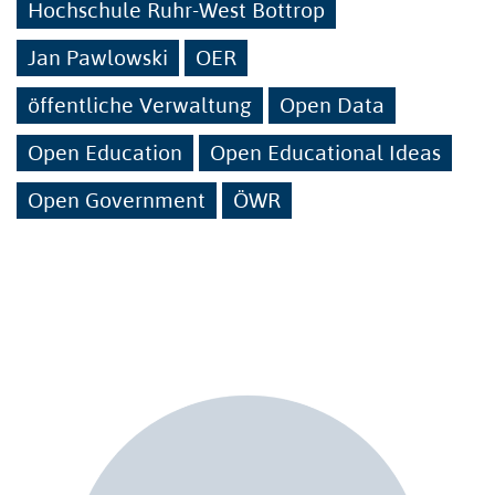
Hochschule Ruhr-West Bottrop
Jan Pawlowski
OER
öffentliche Verwaltung
Open Data
Open Education
Open Educational Ideas
Open Government
ÖWR