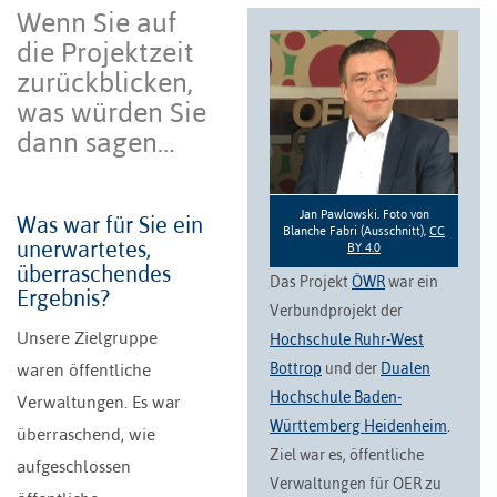
Wenn Sie auf
die Projektzeit
zurückblicken,
was würden Sie
dann sagen…
Jan Pawlowski. Foto von
Was war für Sie ein
Blanche Fabri (Ausschnitt),
CC
unerwartetes,
BY 4.0
überraschendes
Das Projekt
ÖWR
war ein
Ergebnis?
Verbundprojekt der
Unsere Zielgruppe
Hochschule Ruhr-West
Bottrop
und der
Dualen
waren öffentliche
Hochschule Baden-
Verwaltungen. Es war
Württemberg Heidenheim
.
überraschend, wie
Ziel war es, öffentliche
aufgeschlossen
Verwaltungen für OER zu