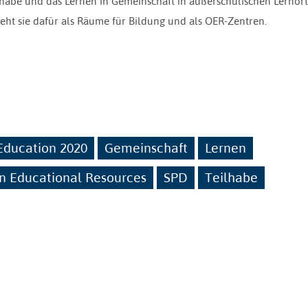
lhabe und das Lernen in Gemeinschaft in außerschulischen Lernort
eht sie dafür als Räume für Bildung und als OER-Zentren.
ducation 2020
Gemeinschaft
Lernen
n Educational Resources
SPD
Teilhabe