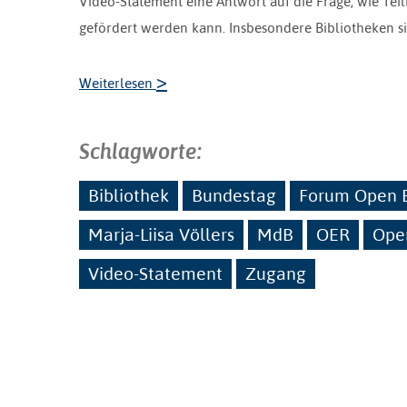
Video-Statement eine Antwort auf die Frage, wie Tei
gefördert werden kann. Insbesondere Bibliotheken si
>
Weiterlesen
Schlagworte:
Bibliothek
Bundestag
Forum Open E
Marja-Liisa Völlers
MdB
OER
Ope
Video-Statement
Zugang