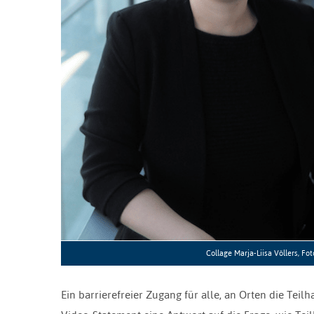
Collage Marja-Liisa Völlers, Fo
Ein barrierefreier Zugang für alle, an Orten die Teil