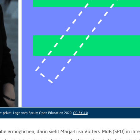
to: privat. Logo vom Forum Open Education 2020,
CC BY 4.0
.
habe ermöglichen, darin sieht Marja-Liisa Völlers, MdB (SPD) in ihr