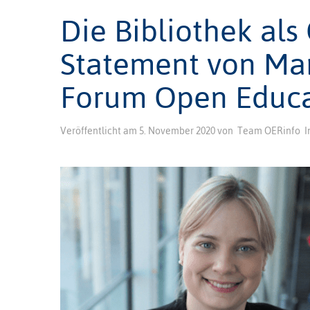
Die Bibliothek al
Statement von Mar
Forum Open Educa
Veröffentlicht am
5. November 2020
von
Team OERinfo
I