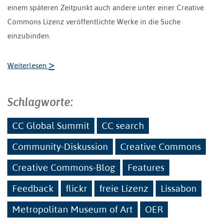
einem späteren Zeitpunkt auch andere unter einer Creative
Commons Lizenz veröffentlichte Werke in die Suche
einzubinden.
>
Weiterlesen
Schlagworte:
CC Global Summit
CC search
Community-Diskussion
Creative Commons
Creative Commons-Blog
Features
Feedback
flickr
freie Lizenz
Lissabon
Metropolitan Museum of Art
OER