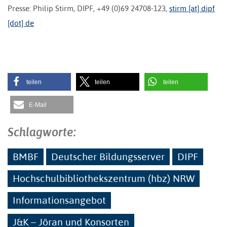
Presse: Philip Stirm, DIPF, +49 (0)69 24708-123,
stirm [at] dipf
[dot] de
teilen
teilen
teilen
E-Mail
Schlagworte:
BMBF
Deutscher Bildungsserver
DIPF
Hochschulbibliothekszentrum (hbz) NRW
Informationsangebot
J&K – Jöran und Konsorten