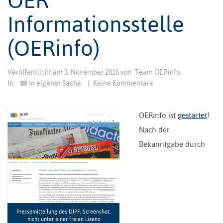
Informationsstelle
(OERinfo)
Veröffentlicht am
3. November 2016
von
Team OERinfo
In:
in eigener Sache
|
Keine Kommentare
OERinfo ist
gestartet
!
Nach der
Bekanntgabe durch
Pressemitteilung des DIPF, Screenshot,
nicht unter einer freien Lizenz