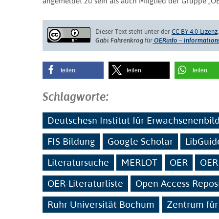
angemeldet zu sein als auch Mitglied der Gruppe „OE
Dieser Text steht unter der
CC BY 4.0-Lizenz
Gabi Fahrenkrog
für
OERinfo – Informations
teilen
teilen
teilen
Schlagworte:
Deutschesn Institut für Erwachsenenbil
FIS Bildung
Google Scholar
LibGuid
Literatursuche
MERLOT
OER
OER
OER-Literaturliste
Open Access Repos
Ruhr Universität Bochum
Zentrum für