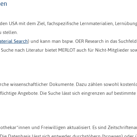
ten
den USA mit dem Ziel, fachspezifische Lernmaterialien, Lernübun
stellen.
terial Search
) und kann man bspw. OER Research in das Suchfeld
 Suche nach Literatur bietet MERLOT auch für Nicht-Mitglieder so
erche wissenschaftlicher Dokumente. Dazu zählen sowohl kostenl
lichtige Angebote. Die Suche lässt sich eingrenzen auf bestimmte
ekar*innen und Freiwilligen aktualisiert. Es sind Zeitschriftenar
 Die Datenbasis lässt sich entweder durchstöbern (browsen) oder 