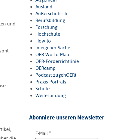
Ausland
Außerschulisch
Berufsbildung
gen und
Forschung
Hochschule
How to
in eigener Sache
wohl
OER World Map
OER-Förderrichtlinie
OERcamp
Podcast zugehOERt
Praxis-Porträts
ose
Schule
Weiterbildung
Abonniere unseren Newsletter
tikel,
*
E-Mail
über die