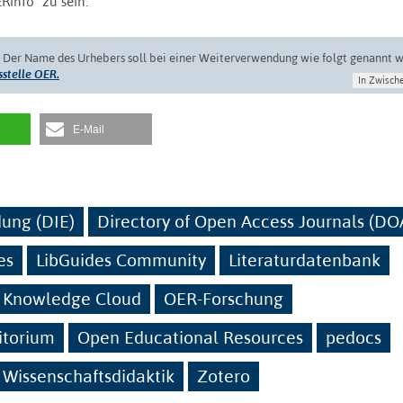
Rinfo“ zu sein.
. Der Name des Urhebers soll bei einer Weiterverwendung wie folgt genannt 
stelle OER.
In Zwisch
E-Mail
dung (DIE)
Directory of Open Access Journals (DO
es
LibGuides Community
Literaturdatenbank
 Knowledge Cloud
OER-Forschung
itorium
Open Educational Resources
pedocs
 Wissenschaftsdidaktik
Zotero