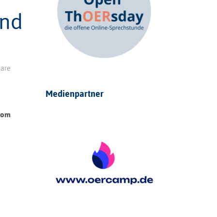
und
are
Medienpartner
 vom