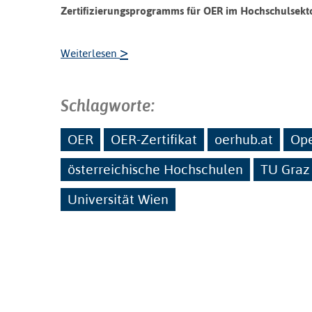
Zertifizierungsprogramms für OER im Hochschulsekto
>
Weiterlesen
Schlagworte:
OER
OER-Zertifikat
oerhub.at
Ope
österreichische Hochschulen
TU Graz
Universität Wien