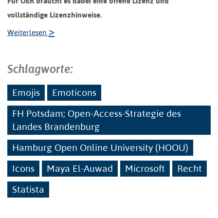
Für OER braucht es dabei eine offene Lizenz und
vollständige Lizenzhinweise.
>
Weiterlesen
Schlagworte:
Emojis
Emoticons
FH Potsdam; Open-Access-Strategie des
Landes Brandenburg
Hamburg Open Online University (HOOU)
Icons
Maya El-Auwad
Microsoft
Recht
Statista