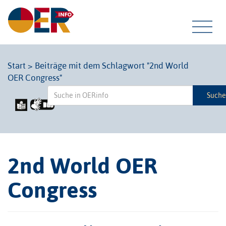
Tog
Start
>
Beiträge mit dem Schlagwort "2nd World
OER Congress"
navi
Such
2nd World OER
Congress