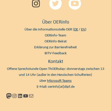
Über OERinfo
Über die Informationsstelle OER (
DE
/
EN
)
OERinfo-Team
OERinfo-Beirat
Erklärung zur Barrierefreiheit
BITV-Feedback
Kontakt
Offene Sprechstunde Open ThOERsday: donnerstags zwischen 13
und 14 Uhr (außer in den Hessischen Schulferien)
über
Microsoft Teams
E-Mail:
oerinfo[at]dipf.de
Mastodon
Instagram
LinkedIn
YouTube
Newsletter