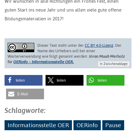
Wir wünschen in alle Richtungen ein Frohes Fest, einen
guten Start ins neue Jahr und uns allen viele gute offene
Bildungsmaterialien in 2017!
Dieser Text steht unter der
CC BY 4.0-Lizenz
. Der
Name des Urhebers soll bei einer
Weiterverwendung wie folgt genannt werden:
Jöran Muuß-Merholz
für
OERinfo – Informationsstelle OER.
In Zwischenablage
teilen
teilen
teilen
E-Mail
Schlagworte:
Informationsstelle OER
OERinfo
Pause