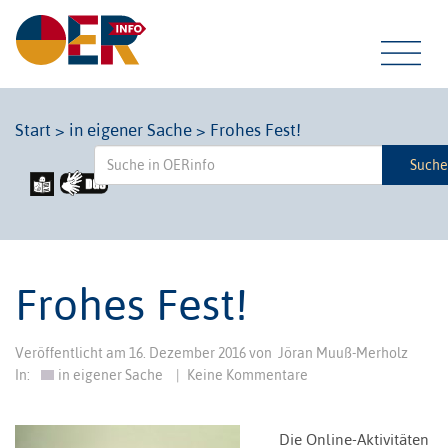
Tog
Start
>
in eigener Sache
>
Frohes Fest!
Such
navi
Frohes Fest!
Veröffentlicht am
16. Dezember 2016
von
Jöran Muuß-Merholz
In:
in eigener Sache
|
Keine Kommentare
Die Online-Aktivitäten