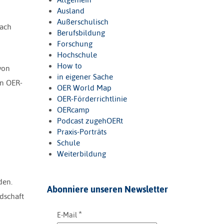
Ausland
Außerschulisch
nach
Berufsbildung
Forschung
Hochschule
How to
von
in eigener Sache
en OER-
OER World Map
OER-Förderrichtlinie
OERcamp
Podcast zugehOERt
Praxis-Porträts
Schule
Weiterbildung
den.
Abonniere unseren Newsletter
dschaft
*
E-Mail