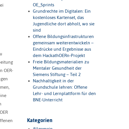
OE_Sprints
ei
Grundrechte im Digitalen: Ein
kostenloses Kartenset, das
Jugendliche dort abholt, wo sie
sind
Offene Bildungsinfrastrukturen
gemeinsam weiterentwickeln –
Eindrücke und Ergebnisse aus
zu
dem HackathOERn-Projekt
Freie Bildungsmaterialien zu
beitung
Mentaler Gesundheit der
en OER-
Siemens Stiftung – Teil 2
ngen
Nachhaltigkeit in der
emen,
Grundschule lehren: Offene
Lehr- und Lernplattform für den
eine
BNE-Unterricht
n
 OER
Kategorien
offenen
Allgemein