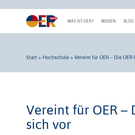
WAS IST OER?
WISSEN
BLOG
Start
>
Hochschule
>
Vereint für OER – Die OER R
Vereint für OER – 
sich vor