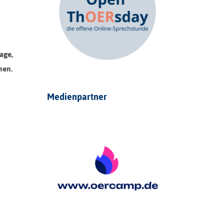
age,
nen.
Medienpartner