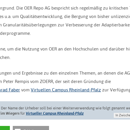
ergrund. Die OER Repo AG bespricht sich regelmäßig zu kritische
s u.a. um Qualitätsentwicklung, die Bergung von bisher unlizenzi
m Granularitätsüberlegungen zur Verbesserung der Adaptierbarke
örderprogramme.
teine, um die Nutzung von OER an den Hochschulen und darüber h
achen.
eibungen und Ergebnisse zu den einzelnen Themen, an denen die AG
nen Peter Rempis vom ZOERR, der seit deren Gründung die
nrad Faber
vom
Virtuellen Campus Rheinland-Pfalz
zur Verfügung
. Der Name der Urheber soll bei einer Weiterverwendung wie folgt genannt w
Tim Wiegers
für
Virtueller Campus Rheinland-Pfalz
In Zwisch