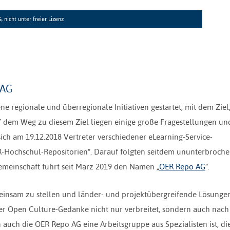
 nicht unter freier Lizenz
 AG
 regionale und überregionale Initiativen gestartet, mit dem Ziel
 dem Weg zu diesem Ziel liegen einige große Fragestellungen un
ich am 19.12.2018 Vertreter verschiedener eLearning-Service-
R-Hochschul-Repositorien“. Darauf folgten seitdem ununterbroch
emeinschaft führt seit März 2019 den Namen „
OER Repo AG
“.
insam zu stellen und länder- und projektübergreifende Lösunge
der Open Culture-Gedanke nicht nur verbreitet, sondern auch nach
 auch die OER Repo AG eine Arbeitsgruppe aus Spezialisten ist, di