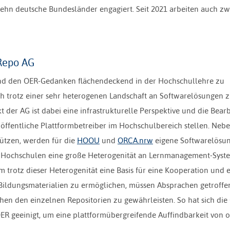
ehn deutsche Bundesländer engagiert. Seit 2021 arbeiten auch zw
Repo AG
 und den OER-Gedanken flächendeckend in der Hochschullehre zu
ich trotz einer sehr heterogenen Landschaft an Softwarelösungen 
der AG ist dabei eine infrastrukturelle Perspektive und die Bear
.R. öffentliche Plattformbetreiber im Hochschulbereich stellen. Neb
ützen, werden für die
HOOU
und
ORCA.nrw
eigene Softwarelösu
en Hochschulen eine große Heterogenität an Lernmanagement-Syst
 trotz dieser Heterogenität eine Basis für eine Kooperation und 
 Bildungsmaterialien zu ermöglichen, müssen Absprachen getroffe
hen den einzelnen Repositorien zu gewährleisten. So hat sich die
ER geeinigt, um eine plattformübergreifende Auffindbarkeit von 