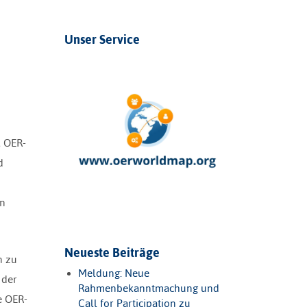
Unser Service
, OER-
d
en
Neueste Beiträge
n zu
Meldung: Neue
 der
Rahmenbekanntmachung und
e OER-
Call for Participation zu