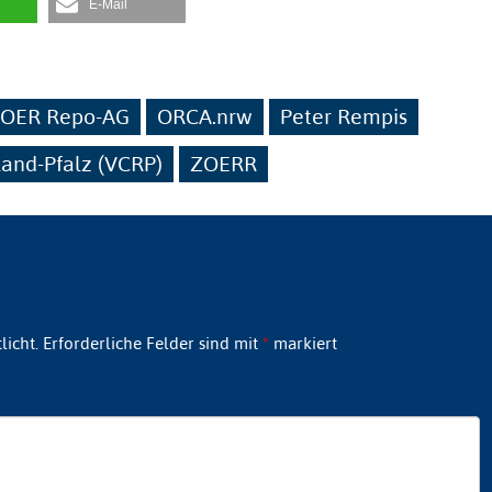
E-Mail
OER Repo-AG
ORCA.nrw
Peter Rempis
land-Pfalz (VCRP)
ZOERR
licht.
Erforderliche Felder sind mit
*
markiert