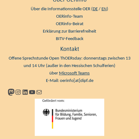
Über die Informationsstelle OER (
DE
/
EN
)
OERinfo-Team
OERinfo-Beirat
Erklärung zur Barrierefreiheit
BITV-Feedback
Kontakt
Offene Sprechstunde Open ThOERsday: donnerstags zwischen 13
und 14 Uhr (außer in den Hessischen Schulferien)
über
Microsoft Teams
E-Mail:
oerinfo[at]dipf.de
Mastodon
Instagram
LinkedIn
YouTube
Newsletter