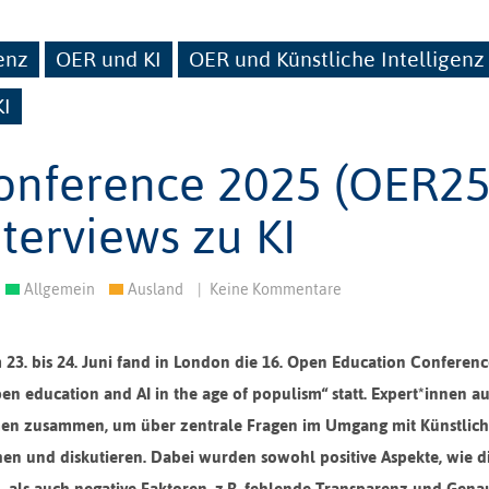
genz
OER und KI
OER und Künstliche Intelligenz
KI
onference 2025 (OER25
terviews zu KI
Allgemein
Ausland
|
Keine Kommentare
m 23. bis 24. Juni fand in London die 16. Open Education Conferen
en education and AI in the age of populism“ statt. Expert*innen a
 kamen zusammen, um über zentrale Fragen im Umgang mit Künstlich
en und diskutieren. Dabei wurden sowohl positive Aspekte, wie d
, als auch negative Faktoren, z.B. fehlende Transparenz und Genau