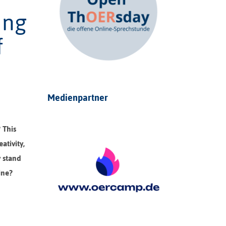
ing
f
Medienpartner
 This
ativity,
y stand
ine?