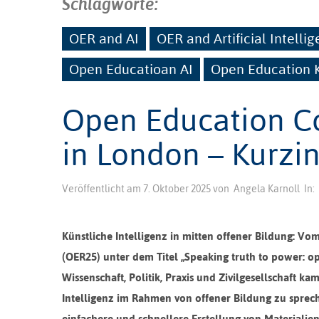
Schlagworte:
OER and AI
OER and Artificial Intelli
Open Educatioan AI
Open Education 
Open Education C
in London – Kurzin
Veröffentlicht am
7. Oktober 2025
von
Angela Karnoll
In:
Künstliche Intelligenz in mitten offener Bildung: Vo
(OER25) unter dem Titel „Speaking truth to power: op
Wissenschaft, Politik, Praxis und Zivilgesellschaft
Intelligenz im Rahmen von offener Bildung zu sprech
einfachere und schnellere Erstellung von Materialien