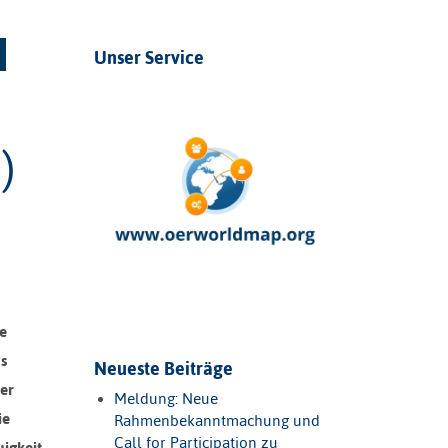
Unser Service
)
ce
us
Neueste Beiträge
er
Meldung: Neue
ie
Rahmenbekanntmachung und
Call for Participation zu
igkeit,