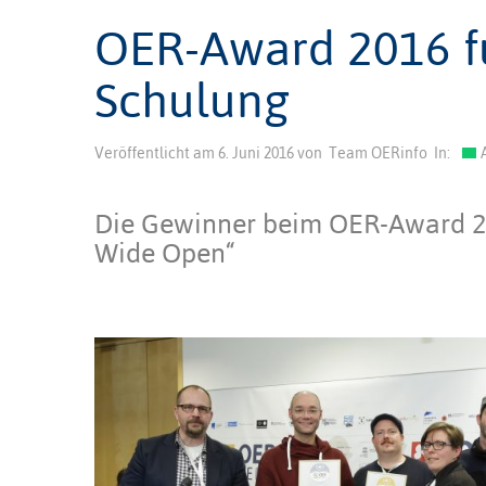
OER-Award 2016 f
Schulung
Veröffentlicht am
6. Juni 2016
von
Team OERinfo
In:
Die Gewinner beim OER-Award 20
Wide Open“