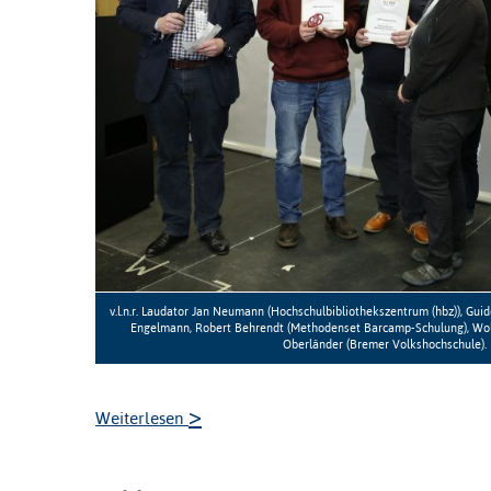
v.l.n.r. Laudator Jan Neumann (Hochschulbibliothekszentrum (hbz)), Gui
Engelmann, Robert Behrendt (Methodenset Barcamp-Schulung), Wolf
Oberländer (Bremer Volkshochschule). B
>
Weiterlesen