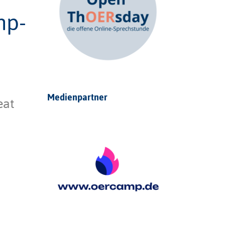
mp-
Medienpartner
eat