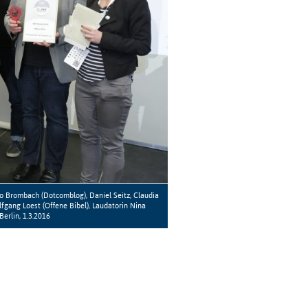
do Brombach (Dotcomblog), Daniel Seitz, Claudia
gang Loest (Offene Bibel), Laudatorin Nina
erlin, 1.3.2016