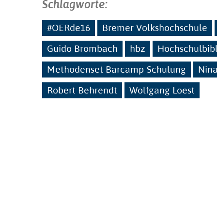
Schlagworte:
#OERde16
Bremer Volkshochschule
Guido Brombach
hbz
Hochschulbib
Methodenset Barcamp-Schulung
Nina
Robert Behrendt
Wolfgang Loest