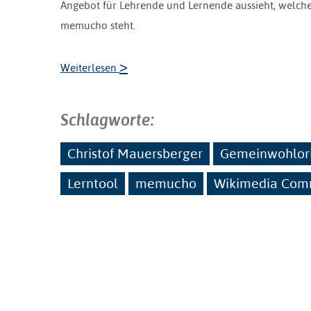
Angebot für Lehrende und Lernende aussieht, welch
memucho steht.
>
Weiterlesen
Schlagworte:
Christof Mauersberger
Gemeinwohlori
Lerntool
memucho
Wikimedia Co