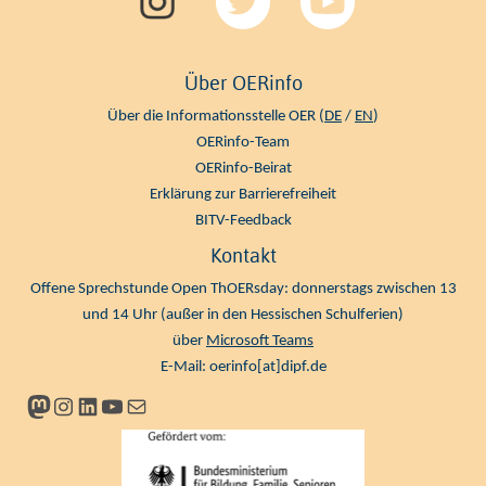
Über OERinfo
Über die Informationsstelle OER (
DE
/
EN
)
OERinfo-Team
OERinfo-Beirat
Erklärung zur Barrierefreiheit
BITV-Feedback
Kontakt
Offene Sprechstunde Open ThOERsday: donnerstags zwischen 13
und 14 Uhr (außer in den Hessischen Schulferien)
über
Microsoft Teams
E-Mail:
oerinfo[at]dipf.de
Mastodon
Instagram
LinkedIn
YouTube
Newsletter