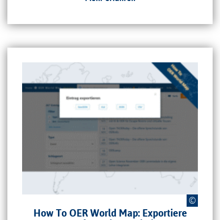
Einträge der OER World Map exportieren. Grafik: Angela Karnoll via
©
canva.com
,
Canva-Lizenz
How To OER World Map: Exportiere