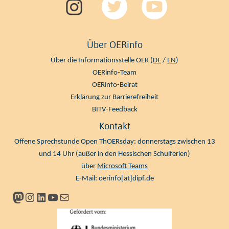
Über OERinfo
Über die Informationsstelle OER (
DE
/
EN
)
OERinfo-Team
OERinfo-Beirat
Erklärung zur Barrierefreiheit
BITV-Feedback
Kontakt
Offene Sprechstunde Open ThOERsday: donnerstags zwischen 13
und 14 Uhr (außer in den Hessischen Schulferien)
über
Microsoft Teams
E-Mail:
oerinfo[at]dipf.de
Mastodon
Instagram
LinkedIn
YouTube
Newsletter