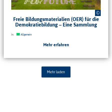
Democracy for Future, Foto: Clemens Wronski via
flickr.com
,
CC BY-SA 2.0
,
©
Button: Christine Schumann und Ellen McKenney, nicht unter freier Lizenz
Freie Bildungsmaterialien (OER) für die
Demokratiebildung – Eine Sammlung
In:
Allgemein
Mehr erfahren
Mehr laden